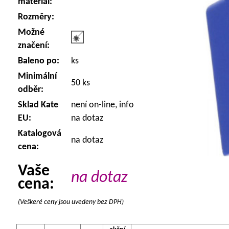
materiál:
Rozměry:
Možné
značení:
Baleno po:
ks
Minimální
50 ks
odběr:
Sklad Kate
není on-line, info
EU:
na dotaz
Katalogová
na dotaz
cena:
Vaše
na dotaz
cena:
(Veškeré ceny jsou uvedeny bez DPH)