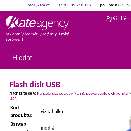
info@kate.cz
+420 549 210 119
po – pá: 8:00 – 1
Přihláše
reklamní předměty pro firmy, široký
sortiment
Flash disk USB
Nacházíte se v:
Kancelářské potřeby
>
USB, powerbank, elektronika
USB
Kód
viz tabulka
produktu:
Barva a
modrá