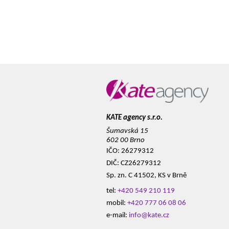
KATE agency s.r.o.
Šumavská 15
602 00 Brno
IČO: 26279312
DIČ: CZ26279312
Sp. zn. C 41502, KS v Brně
tel:
+420 549 210 119
mobil:
+420 777 06 08 06
e-mail:
info@kate.cz