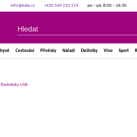
info@kate.cz
+420 549 210 119
po – pá: 8:00 – 16:30
chyně
Cestování
Přívěsky
Nářadí
Deštníky
Víno
Sport
R
>
flashdisky USB