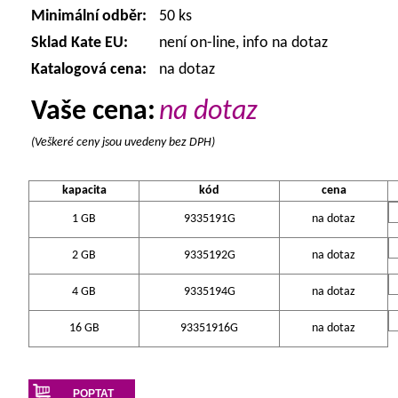
Minimální odběr:
50 ks
Sklad Kate EU:
není on-line, info na dotaz
Katalogová cena:
na dotaz
Vaše cena:
na dotaz
(Veškeré ceny jsou uvedeny bez DPH)
kapacita
kód
cena
1 GB
9335191G
na dotaz
2 GB
9335192G
na dotaz
4 GB
9335194G
na dotaz
16 GB
93351916G
na dotaz
POPTAT