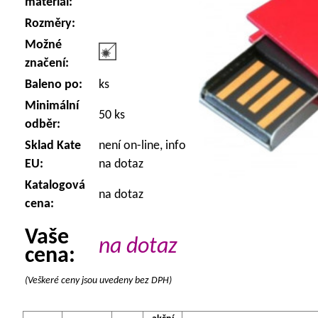
materiál:
Rozměry:
Možné
značení:
Baleno po:
ks
Minimální
50 ks
odběr:
Sklad Kate
není on-line, info
EU:
na dotaz
Katalogová
na dotaz
cena:
Vaše
na dotaz
cena:
(Veškeré ceny jsou uvedeny bez DPH)