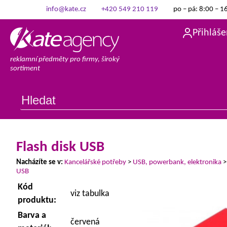
info@kate.cz
+420 549 210 119
po – pá: 8:00 – 1
Přihláše
reklamní předměty pro firmy, široký
sortiment
Flash disk USB
Nacházíte se v:
Kancelářské potřeby
>
USB, powerbank, elektronika
USB
Kód
viz tabulka
produktu:
Barva a
červená