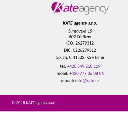
KATE agency s.r.o.
Šumavská 15
602 00 Brno
IČO: 26279312
DIČ: CZ26279312
Sp. zn. C 41502, KS v Brně
tel:
+420 549 210 119
mobil:
+420 777 06 08 06
e-mail:
info@kate.cz
© 2018 KATE agency s.r.o.