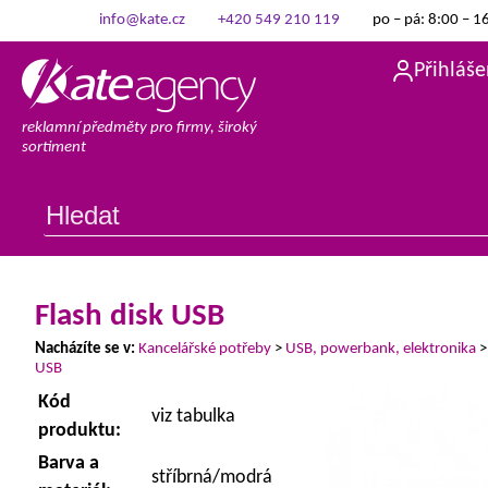
info@kate.cz
+420 549 210 119
po – pá: 8:00 – 1
Přihláše
reklamní předměty pro firmy, široký
sortiment
Flash disk USB
Nacházíte se v:
Kancelářské potřeby
>
USB, powerbank, elektronika
USB
Kód
viz tabulka
produktu:
Barva a
stříbrná/modrá