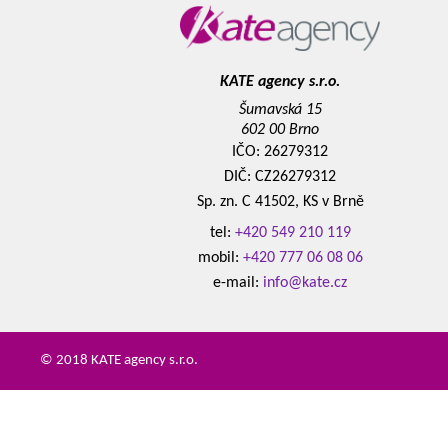
KATE agency s.r.o.
Šumavská 15
602 00 Brno
IČO: 26279312
DIČ: CZ26279312
Sp. zn. C 41502, KS v Brně
tel:
+420 549 210 119
mobil:
+420 777 06 08 06
e-mail:
info@kate.cz
© 2018 KATE agency s.r.o.