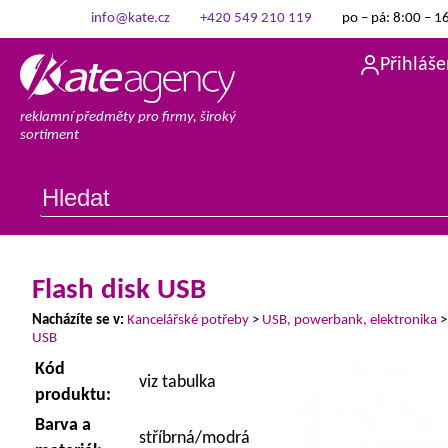
info@kate.cz
+420 549 210 119
po – pá: 8:00 – 1
Přihláše
reklamní předměty pro firmy, široký
sortiment
Flash disk USB
Nacházíte se v:
Kancelářské potřeby
>
USB, powerbank, elektronika
USB
Kód
viz tabulka
produktu:
Barva a
stříbrná/modrá