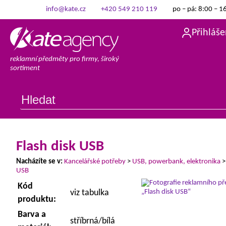
info@kate.cz
+420 549 210 119
po – pá: 8:00 – 1
Přihláše
reklamní předměty pro firmy, široký
sortiment
Flash disk USB
Nacházíte se v:
Kancelářské potřeby
>
USB, powerbank, elektronika
USB
Kód
viz tabulka
produktu:
Barva a
stříbrná/bílá