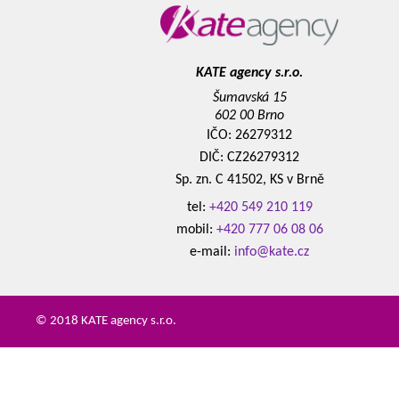
KATE agency s.r.o.
Šumavská 15
602 00 Brno
IČO: 26279312
DIČ: CZ26279312
Sp. zn. C 41502, KS v Brně
tel:
+420 549 210 119
mobil:
+420 777 06 08 06
e-mail:
info@kate.cz
© 2018 KATE agency s.r.o.