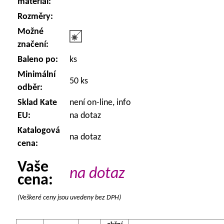
materiál:
Rozměry:
Možné
značení:
Baleno po:
ks
Minimální
50 ks
odběr:
Sklad Kate
není on-line, info
EU:
na dotaz
Katalogová
na dotaz
cena:
Vaše
na dotaz
cena:
(Veškeré ceny jsou uvedeny bez DPH)