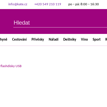
info@kate.cz
+420 549 210 119
po – pá: 8:00 – 16:30
chyně
Cestování
Přívěsky
Nářadí
Deštníky
Víno
Sport
R
>
flashdisky USB