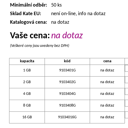
Minimální odběr:
50 ks
Sklad Kate EU:
není on-line, info na dotaz
Katalogová cena:
na dotaz
Vaše cena:
na dotaz
(Veškeré ceny jsou uvedeny bez DPH)
kapacita
kód
cena
1 GB
9103401G
na dotaz
2 GB
9103402G
na dotaz
4 GB
9103404G
na dotaz
8 GB
9103408G
na dotaz
16 GB
91034016G
na dotaz