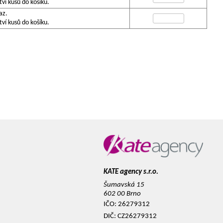
í kusů do košíku.
az.
í kusů do košíku.
KATE agency s.r.o.
Šumavská 15
602 00 Brno
IČO: 26279312
DIČ: CZ26279312