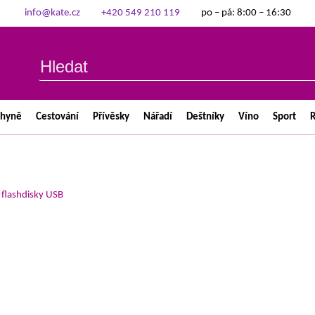
info@kate.cz
+420 549 210 119
po – pá: 8:00 – 16:30
chyně
Cestování
Přívěsky
Nářadí
Deštníky
Víno
Sport
R
>
flashdisky USB