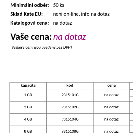
Minimální odběr:
50 ks
Sklad Kate EU:
není on-line, info na dotaz
Katalogová cena:
na dotaz
Vaše cena:
na dotaz
(Veškeré ceny jsou uvedeny bez DPH)
kapacita
kód
cena
1 GB
9315101G
na dotaz
2 GB
9315102G
na dotaz
4 GB
9315104G
na dotaz
8 GB
9315108G
na dotaz