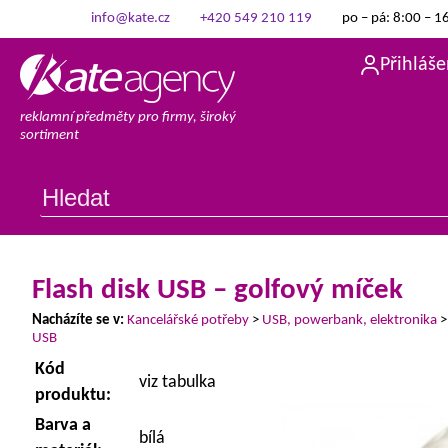
info@kate.cz
+420 549 210 119
po – pá: 8:00 – 1
Přihláše
reklamní předměty pro firmy, široký
sortiment
Flash disk USB – golfový míček
Nacházíte se v:
Kancelářské potřeby
>
USB, powerbank, elektronika
USB
Kód
viz tabulka
produktu:
Barva a
bílá