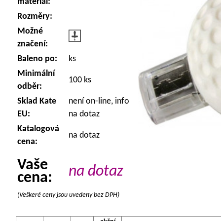
materiál:
Rozměry:
Možné
značení:
Baleno po:
ks
Minimální
100 ks
odběr:
Sklad Kate
není on-line, info
EU:
na dotaz
Katalogová
na dotaz
cena:
Vaše
na dotaz
cena:
(Veškeré ceny jsou uvedeny bez DPH)