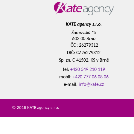
KATE agency s.r.o.
Šumavská 15
602 00 Brno
IČO: 26279312
DIČ: CZ26279312
Sp. zn. C 41502, KS v Brně
tel:
+420 549 210 119
mobil:
+420 777 06 08 06
e-mail:
info@kate.cz
© 2018 KATE agency s.r.o.