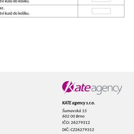
í kusů do košíku.
az.
í kusů do košíku.
KATE agency s.r.o.
Šumavská 15
602 00 Brno
IČO: 26279312
DIČ: CZ26279312