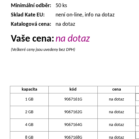
Minimální odběr:
50 ks
Sklad Kate EU:
není on-line, info na dotaz
Katalogová cena:
na dotaz
Vaše cena:
na dotaz
(Veškeré ceny jsou uvedeny bez DPH)
kapacita
kód
cena
1 GB
9067161G
na dotaz
2 GB
9067162G
na dotaz
4 GB
9067164G
na dotaz
8 GB
9067168G
na dotaz