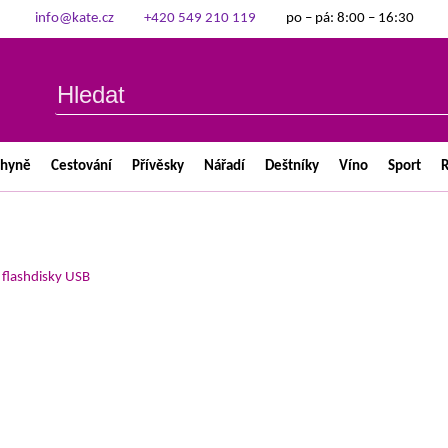
info@kate.cz
+420 549 210 119
po – pá: 8:00 – 16:30
chyně
Cestování
Přívěsky
Nářadí
Deštníky
Víno
Sport
R
>
flashdisky USB