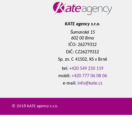
KATE agency s.r.o.
Šumavská 15
602 00 Brno
IČO: 26279312
DIČ: CZ26279312
Sp. zn. C 41502, KS v Brně
tel:
+420 549 210 119
mobil:
+420 777 06 08 06
e-mail:
info@kate.cz
© 2018 KATE agency s.r.o.