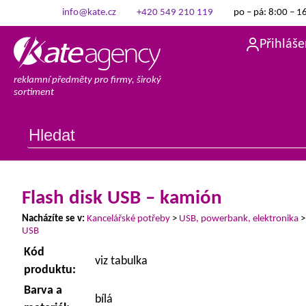
info@kate.cz
+420 549 210 119
po – pá: 8:00 – 1
Přihláše
reklamní předměty pro firmy, široký
sortiment
Flash disk USB – kamión
Nacházíte se v:
Kancelářské potřeby
>
USB, powerbank, elektronika
USB
Kód
viz tabulka
produktu:
Barva a
bílá