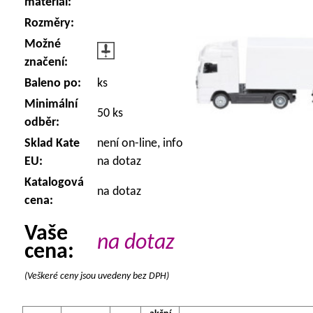
materiál:
Rozměry:
Možné
značení:
Baleno po:
ks
Minimální
50 ks
odběr:
Sklad Kate
není on-line, info
EU:
na dotaz
Katalogová
na dotaz
cena:
Vaše
na dotaz
cena:
(Veškeré ceny jsou uvedeny bez DPH)