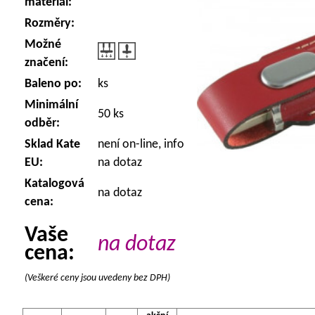
materiál:
Rozměry:
Možné
značení:
Baleno po:
ks
Minimální
50 ks
odběr:
Sklad Kate
není on-line, info
EU:
na dotaz
Katalogová
na dotaz
cena:
Vaše
na dotaz
cena:
(Veškeré ceny jsou uvedeny bez DPH)