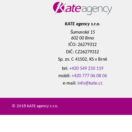
KATE agency s.r.o.
Šumavská 15
602 00 Brno
IČO: 26279312
DIČ: CZ26279312
Sp. zn. C 41502, KS v Brně
tel:
+420 549 210 119
mobil:
+420 777 06 08 06
e-mail:
info@kate.cz
© 2018 KATE agency s.r.o.