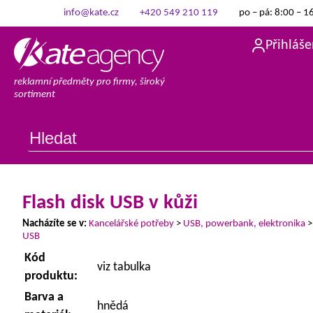
info@kate.cz
+420 549 210 119
po – pá: 8:00 – 1
Přihláše
reklamní předměty pro firmy, široký
sortiment
Flash disk USB v kůži
Nacházíte se v:
Kancelářské potřeby
>
USB, powerbank, elektronika
USB
Kód
viz tabulka
produktu:
Barva a
hnědá