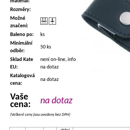
materiál:
Rozměry:
Možné
značení:
Baleno po:
ks
Minimální
50 ks
odběr:
Sklad Kate
není on-line, info
EU:
na dotaz
Katalogová
na dotaz
cena:
Vaše
na dotaz
cena:
(Veškeré ceny jsou uvedeny bez DPH)