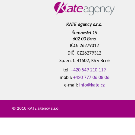
KATE agency s.r.o.
Šumavská 15
602 00 Brno
IČO: 26279312
DIČ: CZ26279312
Sp. zn. C 41502, KS v Brně
tel:
+420 549 210 119
mobil:
+420 777 06 08 06
e-mail:
info@kate.cz
© 2018 KATE agency s.r.o.