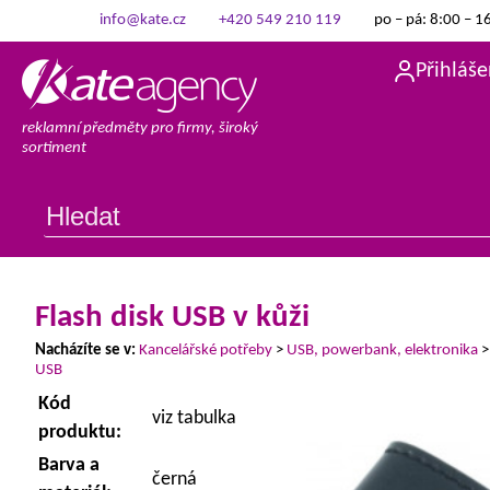
info@kate.cz
+420 549 210 119
po – pá: 8:00 – 1
Přihláše
reklamní předměty pro firmy, široký
sortiment
Flash disk USB v kůži
Nacházíte se v:
Kancelářské potřeby
>
USB, powerbank, elektronika
USB
Kód
viz tabulka
produktu:
Barva a
černá