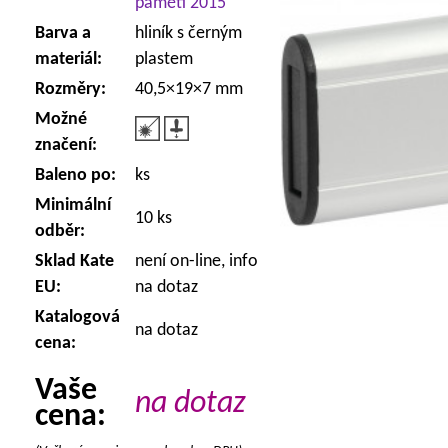
paměti 2015
Barva a
hliník s černým
materiál:
plastem
Rozměry:
40,5×19×7 mm
Možné
značení:
Baleno po:
ks
Minimální
10 ks
odběr:
Sklad Kate
není on-line, info
EU:
na dotaz
Katalogová
na dotaz
cena:
Vaše
na dotaz
cena: