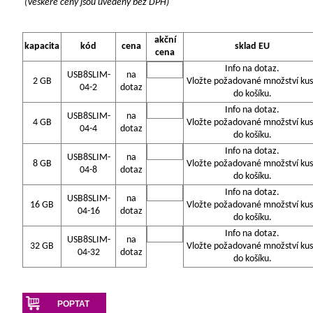
(Veškeré ceny jsou uvedeny bez DPH)
akční
kapacita
kód
cena
sklad EU
cena
Info na dotaz.
USB8SLIM-
na
2 GB
Vložte požadované množství ku
04-2
dotaz
do košíku.
Info na dotaz.
USB8SLIM-
na
4 GB
Vložte požadované množství ku
04-4
dotaz
do košíku.
Info na dotaz.
USB8SLIM-
na
8 GB
Vložte požadované množství ku
04-8
dotaz
do košíku.
Info na dotaz.
USB8SLIM-
na
16 GB
Vložte požadované množství ku
04-16
dotaz
do košíku.
Info na dotaz.
USB8SLIM-
na
32 GB
Vložte požadované množství ku
04-32
dotaz
do košíku.
POPTAT