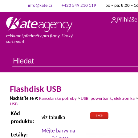
info@kate.cz
+420 549 210 119
po – pá: 8:00 – 1
Přihláše
reklamní předměty pro firmy, široký
sortiment
Flashdisk USB
Nacházíte se v:
Kancelářské potřeby
>
USB, powerbank, elektronika
USB
Kód
akce
viz tabulka
produktu:
Mějte barvy na
Letáky: