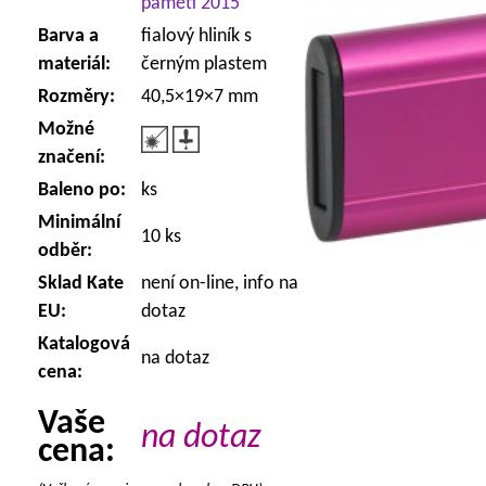
paměti 2015
Barva a
fialový hliník s
materiál:
černým plastem
Rozměry:
40,5×19×7 mm
Možné
značení:
Baleno po:
ks
Minimální
10 ks
odběr:
Sklad Kate
není on-line, info na
EU:
dotaz
Katalogová
na dotaz
cena:
Vaše
na dotaz
cena: