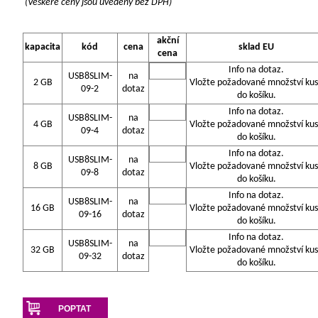
(Veškeré ceny jsou uvedeny bez DPH)
akční
kapacita
kód
cena
sklad EU
cena
Info na dotaz.
USB8SLIM-
na
2 GB
Vložte požadované množství ku
09-2
dotaz
do košíku.
Info na dotaz.
USB8SLIM-
na
4 GB
Vložte požadované množství ku
09-4
dotaz
do košíku.
Info na dotaz.
USB8SLIM-
na
8 GB
Vložte požadované množství ku
09-8
dotaz
do košíku.
Info na dotaz.
USB8SLIM-
na
16 GB
Vložte požadované množství ku
09-16
dotaz
do košíku.
Info na dotaz.
USB8SLIM-
na
32 GB
Vložte požadované množství ku
09-32
dotaz
do košíku.
POPTAT