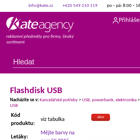
info@kate.cz
+420 549 210 119
po – pá: 8:00 – 1
Přihláše
reklamní předměty pro firmy, široký
sortiment
Flashdisk USB
Nacházíte se v:
Kancelářské potřeby
>
USB, powerbank, elektronika
USB
Kód
akce
viz tabulka
produktu:
Mějte barvy na
Letáky: