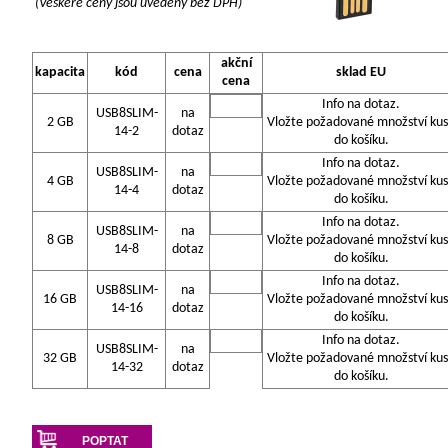
(Veškeré ceny jsou uvedeny bez DPH)
akční
kapacita
kód
cena
sklad EU
cena
Info na dotaz.
USB8SLIM-
na
2 GB
Vložte požadované množství ku
14-2
dotaz
do košíku.
Info na dotaz.
USB8SLIM-
na
4 GB
Vložte požadované množství ku
14-4
dotaz
do košíku.
Info na dotaz.
USB8SLIM-
na
8 GB
Vložte požadované množství ku
14-8
dotaz
do košíku.
Info na dotaz.
USB8SLIM-
na
16 GB
Vložte požadované množství ku
14-16
dotaz
do košíku.
Info na dotaz.
USB8SLIM-
na
32 GB
Vložte požadované množství ku
14-32
dotaz
do košíku.
POPTAT