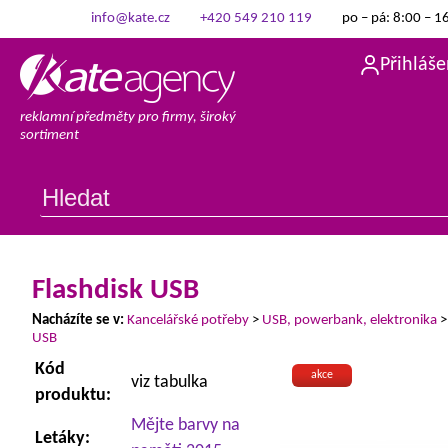
info@kate.cz
+420 549 210 119
po – pá: 8:00 – 1
Přihláše
reklamní předměty pro firmy, široký
sortiment
Flashdisk USB
Nacházíte se v:
Kancelářské potřeby
>
USB, powerbank, elektronika
USB
Kód
akce
viz tabulka
produktu:
Mějte barvy na
Letáky: