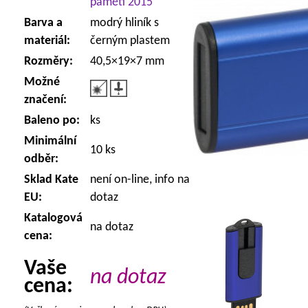
paměti 2015
Barva a
modrý hliník s
materiál:
černým plastem
Rozměry:
40,5×19×7 mm
Možné
značení:
Baleno po:
ks
Minimální
10 ks
odběr:
Sklad Kate
není on-line, info na
EU:
dotaz
Katalogová
na dotaz
cena:
Vaše
na dotaz
cena: