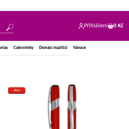
Přihlášení
0 Kč
elax
Cukrovinky
Domácí
mazlíčci
Vánoce
akce