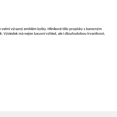
je velmi výrazný emblém kytky. Hliníkové tělo propisky s barevným
ík. Výsledek má nejen luxusní vzhled, ale i dlouhodobou trvanlivost,