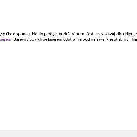
pička a spona ). Náplň pera je modrá. V horní části zacvakávajícího klipu 
laserem
. Barevný povrch se laserem odstraní a pod ním vynikne stříbrný hlin