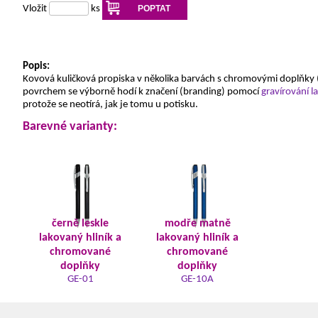
Vložit
ks
POPTAT
Popis:
Kovová kuličková propiska v několika barvách s chromovými doplňky (š
povrchem se výborně hodí k značení (branding) pomocí
gravírování 
protože se neotírá, jak je tomu u potisku.
Barevné varianty:
černě leskle
modře matně
lakovaný hliník a
lakovaný hliník a
chromované
chromované
doplňky
doplňky
GE-01
GE-10A