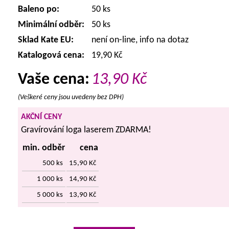
Baleno po:
50 ks
Minimální odběr:
50 ks
Sklad Kate EU:
není on-line, info na dotaz
Katalogová cena:
19,90 Kč
Vaše cena:
13,90
Kč
(Veškeré ceny jsou uvedeny bez DPH)
AKČNÍ CENY
Gravírování loga laserem ZDARMA!
min. odběr
cena
500 ks
15,90 Kč
1 000 ks
14,90 Kč
5 000 ks
13,90 Kč