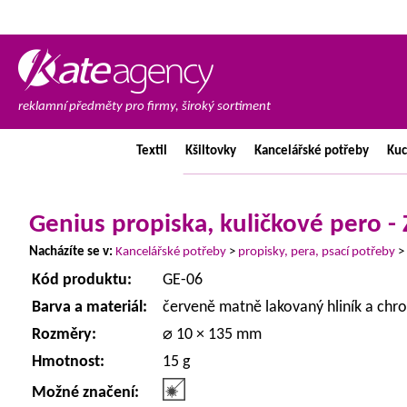
reklamní předměty pro firmy, široký sortiment
Textil
Kšiltovky
Kancelářské
potřeby
Ku
Genius propiska, kuličkové pero
Nacházíte se v:
Kancelářské potřeby
>
propisky, pera, psací potřeby
>
Kód produktu:
GE-06
Barva a materiál:
červeně matně lakovaný hliník a ch
Rozměry:
⌀ 10 × 135 mm
Hmotnost:
15 g
Možné značení: