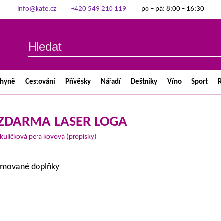
info@kate.cz
+420 549 210 119
po – pá: 8:00 – 16:30
chyně
Cestování
Přívěsky
Nářadí
Deštníky
Víno
Sport
R
 - ZDARMA LASER LOGA
kuličková pera kovová (propisky)
romované doplňky