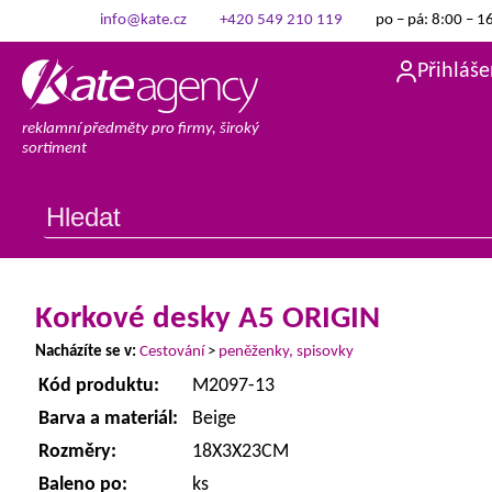
info@kate.cz
+420 549 210 119
po – pá: 8:00 – 1
Přihláše
reklamní předměty pro firmy, široký
sortiment
Korkové desky A5 ORIGIN
Nacházíte se v:
Cestování
>
peněženky, spisovky
Kód produktu:
M2097-13
Barva a materiál:
Beige
Rozměry:
18X3X23CM
Baleno po:
ks