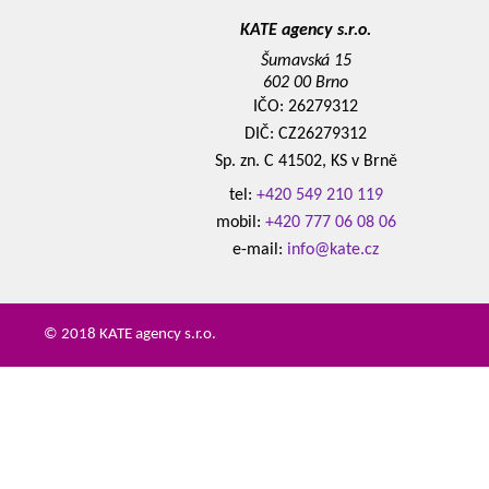
KATE agency s.r.o.
Šumavská 15
602 00 Brno
IČO: 26279312
DIČ: CZ26279312
Sp. zn. C 41502, KS v Brně
tel:
+420 549 210 119
mobil:
+420 777 06 08 06
e-mail:
info@kate.cz
© 2018 KATE agency s.r.o.