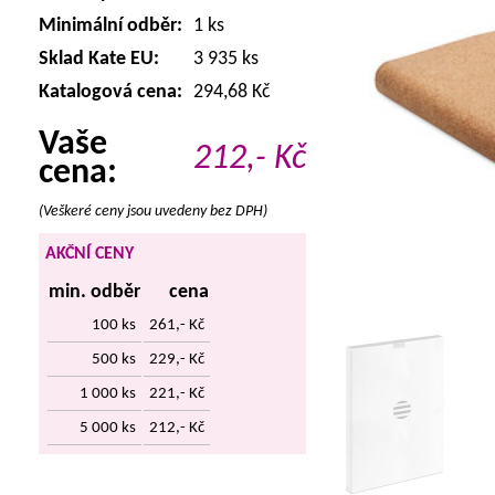
Minimální odběr:
1 ks
Sklad Kate EU:
3 935 ks
Katalogová cena:
294,68 Kč
Vaše
212,-
Kč
cena:
(Veškeré ceny jsou uvedeny bez DPH)
AKČNÍ CENY
min. odběr
cena
100 ks
261,- Kč
500 ks
229,- Kč
1 000 ks
221,- Kč
5 000 ks
212,- Kč