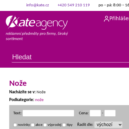
info@kate.cz
+420 549 210 119
po – pá: 8:00 – 1
Přihláše
reklamní předměty pro firmy, široký
sortiment
Nože
Nacházíte se v:
Nože
Podkategorie:
nože
Text:
Cena:
-
Řadit dle:
novinky
akce
výprodej
tipy