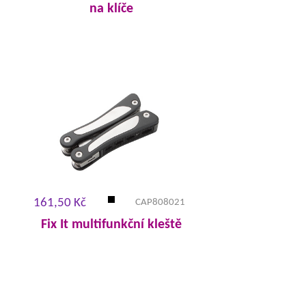
na klíče
161,50 Kč
CAP808021
Fix It multifunkční kleště