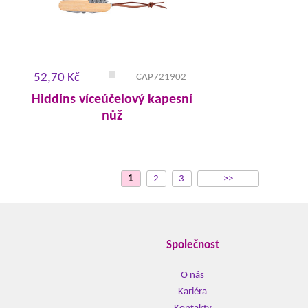
52,70 Kč
CAP721902
Hiddins víceúčelový kapesní
nůž
1
2
3
>>
Společnost
O nás
Kariéra