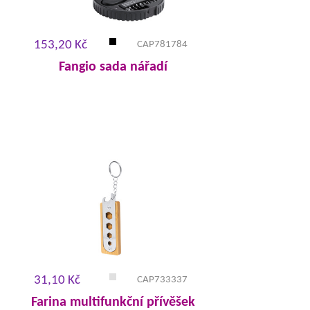
153,20 Kč
CAP781784
Fangio sada nářadí
31,10 Kč
CAP733337
Farina multifunkční přívěšek