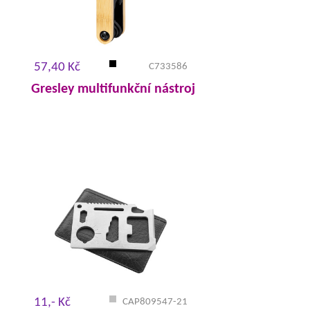
57,40 Kč
C733586
Gresley multifunkční nástroj
11,- Kč
CAP809547-21