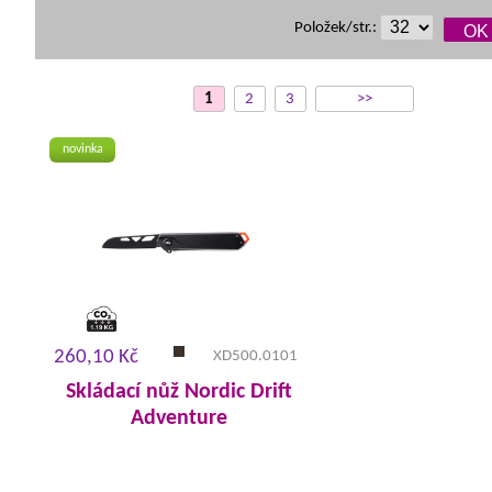
Položek/str.:
1
2
3
>>
novinka
260,10 Kč
XD500.0101
Skládací nůž Nordic Drift
Adventure