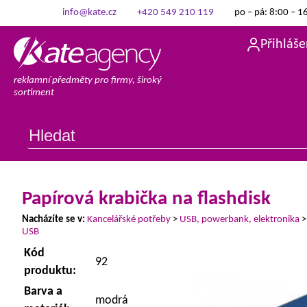
info@kate.cz
+420 549 210 119
po – pá: 8:00 – 1
Přihláše
reklamní předměty pro firmy, široký
sortiment
Papírová krabička na flashdisk
Nacházíte se v:
Kancelářské potřeby
>
USB, powerbank, elektronika
USB
Kód
92
produktu:
Barva a
modrá