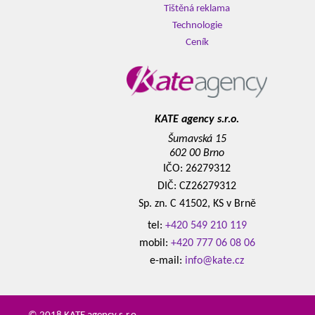
Tištěná reklama
Technologie
Ceník
KATE agency s.r.o.
Šumavská 15
602 00 Brno
IČO: 26279312
DIČ: CZ26279312
Sp. zn. C 41502, KS v Brně
tel:
+420 549 210 119
mobil:
+420 777 06 08 06
e-mail:
info@kate.cz