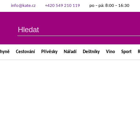
info@kate.cz
+420 549 210 119
po – pá: 8:00 – 16:30
chyně
Cestování
Přívěsky
Nářadí
Deštníky
Víno
Sport
R