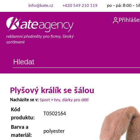
info@kate.cz
+420 549 210 119
po – pá: 8:00 – 1
Přihláše
reklamní předměty pro firmy, široký
sortiment
Plyšový králík se šálou
Nacházíte se v:
Sport
>
hry, dárky pro děti
Kód
T0502164
produktu:
Barva a
polyester
materiál: