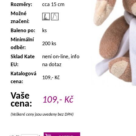
Rozměry:
cca 15 cm
Možné
značení:
Baleno po:
ks
Minimální
200 ks
odběr:
Sklad Kate
není on-line, info
EU:
na dotaz
Katalogová
109,- Kč
cena:
Vaše
109,-
Kč
cena:
(Veškeré ceny jsou uvedeny bez DPH)