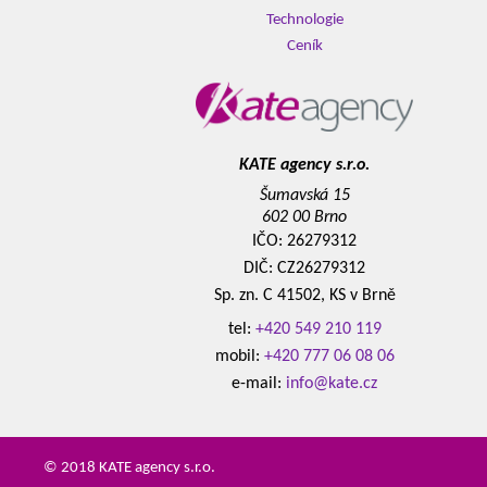
Technologie
Ceník
KATE agency s.r.o.
Šumavská 15
602 00 Brno
IČO: 26279312
DIČ: CZ26279312
Sp. zn. C 41502, KS v Brně
tel:
+420 549 210 119
mobil:
+420 777 06 08 06
e-mail:
info@kate.cz
© 2018 KATE agency s.r.o.