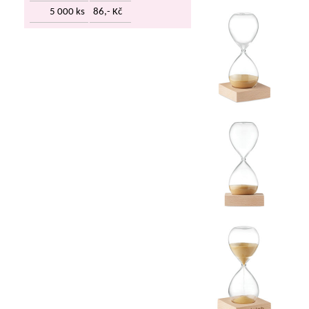
5 000 ks
86,- Kč