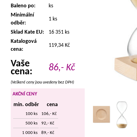
Baleno po:
ks
Minimální
1 ks
odběr:
Sklad Kate EU:
16 351 ks
Katalogová
119,34 Kč
cena:
Vaše
86,-
Kč
cena:
(Veškeré ceny jsou uvedeny bez DPH)
AKČNÍ CENY
min. odběr
cena
100 ks
106,- Kč
500 ks
92,- Kč
1 000 ks
89,- Kč