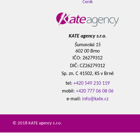
Ceník
KATE agency s.r.o.
Šumavská 15
602 00 Brno
IČO: 26279312
DIČ: CZ26279312
Sp. zn. C 41502, KS v Brně
tel:
+420 549 210 119
mobil:
+420 777 06 08 06
e-mail:
info@kate.cz
© 2018 KATE agency s.r.o.