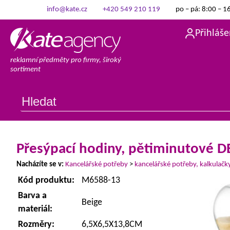
info@kate.cz
+420 549 210 119
po – pá: 8:00 – 1
Přihláše
reklamní předměty pro firmy, široký
sortiment
Přesýpací hodiny, pětiminutové D
Nacházíte se v:
Kancelářské potřeby
>
kancelářské potřeby, kalkulačk
Kód produktu:
M6588-13
Barva a
Beige
materiál:
Rozměry:
6,5X6,5X13,8CM