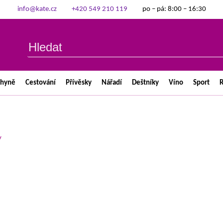
info@kate.cz
+420 549 210 119
po – pá: 8:00 – 16:30
chyně
Cestování
Přívěsky
Nářadí
Deštníky
Víno
Sport
R
y