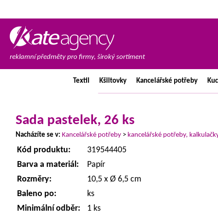
reklamní předměty pro firmy, široký sortiment
Textil
Kšiltovky
Kancelářské
potřeby
Ku
Sada pastelek, 26 ks
Nacházíte se v:
Kancelářské potřeby
>
kancelářské potřeby, kalkulačk
Kód produktu:
319544405
Barva a materiál:
Papír
Rozměry:
10,5 x Ø 6,5 cm
Baleno po:
ks
Minimální odběr:
1 ks