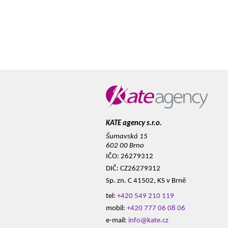
KATE agency s.r.o.
Šumavská 15
602 00 Brno
IČO: 26279312
DIČ: CZ26279312
Sp. zn. C 41502, KS v Brně
tel:
+420 549 210 119
mobil:
+420 777 06 08 06
e-mail:
info@kate.cz