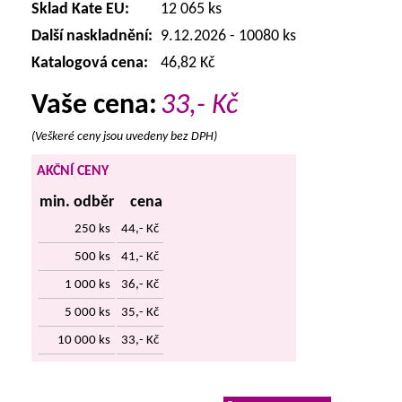
Sklad Kate EU:
12 065 ks
Další naskladnění:
9.12.2026 - 10080 ks
Katalogová cena:
46,82 Kč
Vaše cena:
33,-
Kč
(Veškeré ceny jsou uvedeny bez DPH)
AKČNÍ CENY
min. odběr
cena
250 ks
44,- Kč
500 ks
41,- Kč
1 000 ks
36,- Kč
5 000 ks
35,- Kč
10 000 ks
33,- Kč