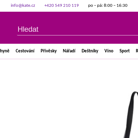
info@kate.cz
+420 549 210 119
po – pá: 8:00 – 16:30
chyně
Cestování
Přívěsky
Nářadí
Deštníky
Víno
Sport
R