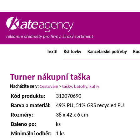
reklamní předměty pro firmy, široký sortiment
Textil
Kšiltovky
Kancelářské
potřeby
Ku
Turner nákupní taška
Nacházíte se v:
Cestování
>
tašky, batohy, kufry
Kód produktu:
312070690
Barva a materiál:
49% PU, 51% GRS recycled PU
Rozměry:
38 x 42 x 6 cm
Baleno po:
ks
Minimální odběr:
1 ks