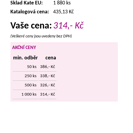
Sklad Kate EU:
1 880 ks
Katalogová cena:
435,13 Kč
Vaše cena:
314,-
Kč
(Veškeré ceny jsou uvedeny bez DPH)
AKČNÍ CENY
min. odběr
cena
50 ks
386,- Kč
250 ks
338,- Kč
500 ks
326,- Kč
1 000 ks
314,- Kč