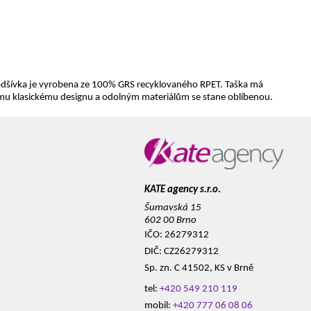
podšívka je vyrobena ze 100% GRS recyklovaného RPET. Taška má
vému klasickému designu a odolným materiálům se stane oblíbenou.
KATE agency s.r.o.
Šumavská 15
602 00 Brno
IČO: 26279312
DIČ: CZ26279312
Sp. zn. C 41502, KS v Brně
tel:
+420 549 210 119
mobil:
+420 777 06 08 06