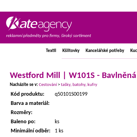
reklamní předměty pro firmy, široký sortiment
Textil
Kšiltovky
Kancelářské
potřeby
Ku
Westford Mill | W101S - Bavlněná
Nacházíte se v:
Cestování
>
tašky, batohy, kufry
Kód produktu:
q50101S00199
Barva a materiál:
Rozměry:
Baleno po:
ks
Minimální odběr:
1 ks