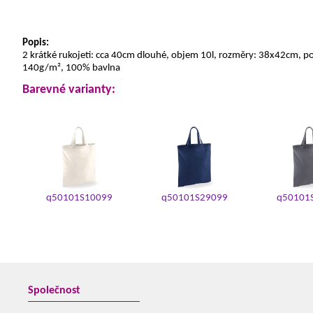
Popis:
2 krátké rukojeti: cca 40cm dlouhé, objem 10l, rozměry: 38x42cm, pou
140g/m², 100% bavlna
Barevné varianty:
q50101S10099
q50101S29099
q50101
Společnost