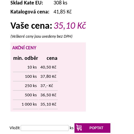
Sklad Kate EU:
308 ks
Katalogová cena:
41,85 Kč
Vaše cena:
35,10
Kč
(Veškeré ceny jsou uvedeny bez DPH)
AKČNÍ CENY
min. odběr
cena
10 ks
40,50 Kč
100 ks
37,80 Kč
250 ks
37,- Kč
500 ks
36,50 Kč
1 000 ks
35,10 Kč
Vložit
ks
POPTAT