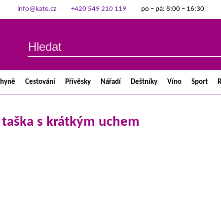
info@kate.cz
+420 549 210 119
po – pá: 8:00 – 16:30
chyně
Cestování
Přívěsky
Nářadí
Deštníky
Víno
Sport
R
 taška s krátkým uchem