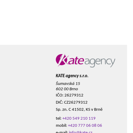
KATE agency s.r.o.
Šumavská 15
602 00 Brno
IČO: 26279312
DIČ: CZ26279312
Sp. zn. C 41502, KS v Brně
tel:
+420 549 210 119
mobil:
+420 777 06 08 06
e-mail:
info@kate.cz