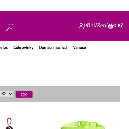
Přihlášení
0 Kč
elax
Cukrovinky
Domácí
mazlíčci
Vánoce