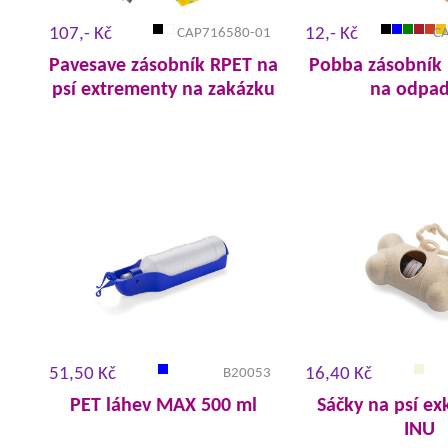
107,- Kč
12,- Kč
CAP716580-01
C
Pavesave zásobník RPET na
Pobba zásobník 
psí extrementy na zakázku
na odpa
51,50 Kč
16,40 Kč
B20053
PET láhev MAX 500 ml
Sáčky na psí e
INU