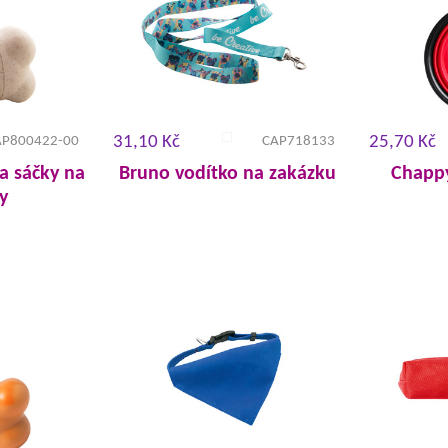
31,10 Kč
25,70 Kč
AP800422-00
CAP718133
a sáčky na
Bruno vodítko na zakázku
Chappy
y