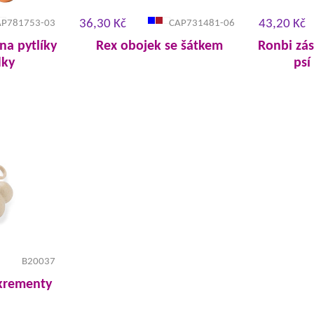
36,30 Kč
43,20 Kč
AP781753-03
CAP731481-06
na pytlíky
Rex obojek se šátkem
Ronbi zás
dky
psí
B20037
xkrementy