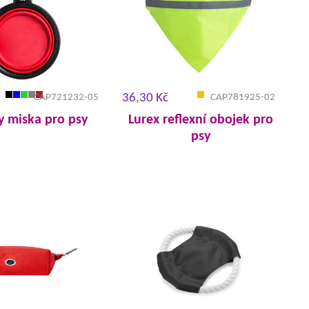
36,30 Kč
CAP721232-05
CAP781925-02
 miska pro psy
Lurex reflexní obojek pro
psy