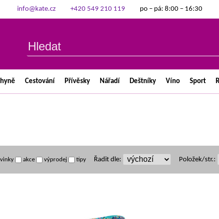
info@kate.cz
+420 549 210 119
po – pá: 8:00 – 16:30
chyně
Cestování
Přívěsky
Nářadí
Deštníky
Víno
Sport
R
Řadit dle:
Položek/str.:
vinky
akce
výprodej
tipy