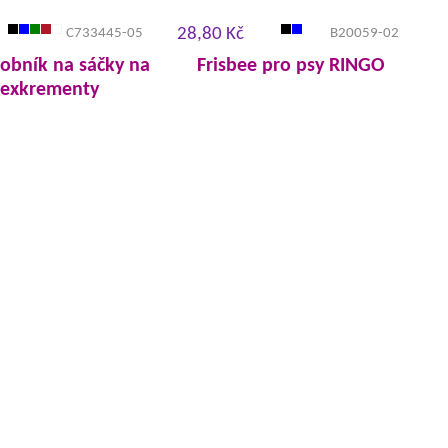
28,80 Kč
C733445-05
B20059-02
obník na sáčky na
Frisbee pro psy RINGO
 exkrementy