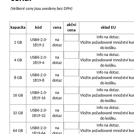
(Veškeré ceny jsou uvedeny bez DPH)
akční
kapacita
kód
cena
sklad EU
cena
Info na dotaz.
USB6-2.0-
na
2 GB
Vložte požadované množství ku
1819-2
dotaz
do košíku.
Info na dotaz.
USB6-2.0-
na
4 GB
Vložte požadované množství ku
1819-4
dotaz
do košíku.
Info na dotaz.
USB6-2.0-
na
8 GB
Vložte požadované množství ku
1819-8
dotaz
do košíku.
Info na dotaz.
USB6-2.0-
na
16 GB
Vložte požadované množství ku
1819-16
dotaz
do košíku.
Info na dotaz.
USB6-2.0-
na
32 GB
Vložte požadované množství ku
1819-32
dotaz
do košíku.
Info na dotaz.
USB6-2.0-
na
64 GB
Vložte požadované množství ku
1819-64
dotaz