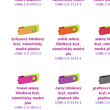
modré plastové
námořnicky modré
modré pla
USB6-2.0-0913-2
USB6-2.0-1313-2
USB6-2.0
tyrkysový hliníkový
světle zelený
zelený h
kryt, námořnicky
hliníkový kryt,
kryt, ná
modré plastov
námořnicky modré
modré pl
USB6-2.0-1513-2
USB6-2.0
pla
USB6-2.0-1613-2
tmavě zelený
černý hliníkový
grafitová 
hliníkový kryt,
kryt, modré
kryt, 
námořnicky modré
plastové tělo
plastov
USB6-2.0-0114-2
USB6-2.0
plas
USB6-2.0-1813-2