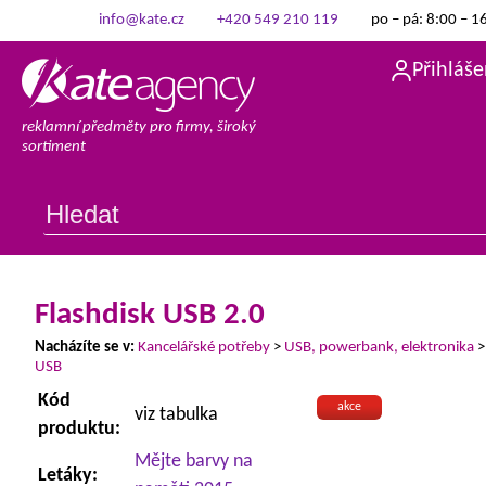
info@kate.cz
+420 549 210 119
po – pá: 8:00 – 1
Přihláše
reklamní předměty pro firmy, široký
sortiment
Flashdisk USB 2.0
Nacházíte se v:
Kancelářské potřeby
>
USB, powerbank, elektronika
USB
Kód
akce
viz tabulka
produktu:
Mějte barvy na
Letáky: