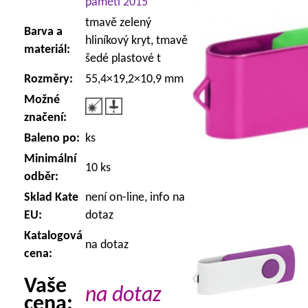
paměti 2015
tmavě zelený
Barva a
hliníkový kryt, tmavě
materiál:
šedé plastové t
Rozměry:
55,4×19,2×10,9 mm
Možné
značení:
Baleno po:
ks
Minimální
10 ks
odběr:
Sklad Kate
není on-line, info na
EU:
dotaz
Katalogová
na dotaz
cena:
Vaše
na dotaz
cena: