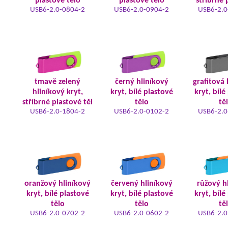
plastové tělo
plastové tělo
stříbrné 
USB6-2.0-0804-2
USB6-2.0-0904-2
USB6-2.0
tmavě zelený
černý hliníkový
grafitová 
hliníkový kryt,
kryt, bílé plastové
kryt, bílé
stříbrné plastové těl
tělo
tě
USB6-2.0-1804-2
USB6-2.0-0102-2
USB6-2.0
oranžový hliníkový
červený hliníkový
růžový h
kryt, bílé plastové
kryt, bílé plastové
kryt, bílé
tělo
tělo
tě
USB6-2.0-0702-2
USB6-2.0-0602-2
USB6-2.0