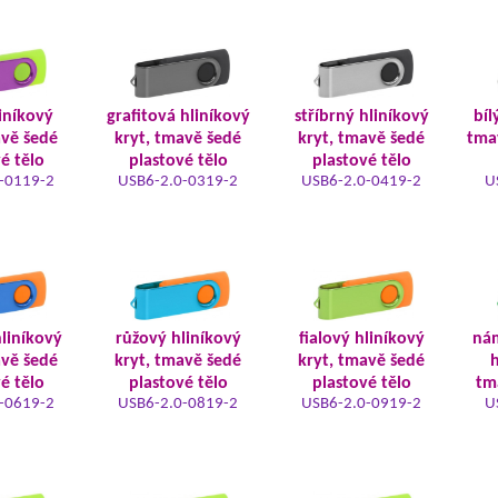
iníkový
grafitová hliníkový
stříbrný hliníkový
bíl
avě šedé
kryt, tmavě šedé
kryt, tmavě šedé
tma
é tělo
plastové tělo
plastové tělo
-0119-2
USB6-2.0-0319-2
USB6-2.0-0419-2
U
liníkový
růžový hliníkový
fialový hliníkový
ná
avě šedé
kryt, tmavě šedé
kryt, tmavě šedé
h
é tělo
plastové tělo
plastové tělo
tm
-0619-2
USB6-2.0-0819-2
USB6-2.0-0919-2
U