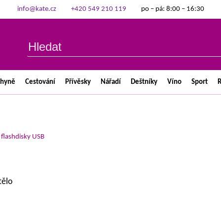
info@kate.cz
+420 549 210 119
po – pá: 8:00 – 16:30
chyně
Cestování
Přívěsky
Nářadí
Deštníky
Víno
Sport
R
>
flashdisky USB
tělo