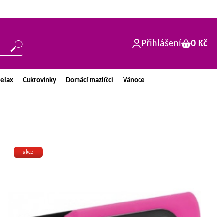
Přihlášení
0 Kč
elax
Cukrovinky
Domácí
mazlíčci
Vánoce
akce