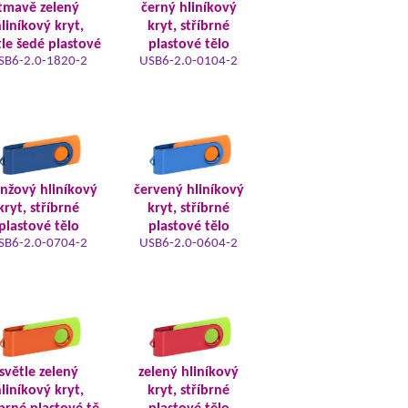
tmavě zelený
černý hliníkový
liníkový kryt,
kryt, stříbrné
tle šedé plastové
plastové tělo
SB6-2.0-1820-2
USB6-2.0-0104-2
nžový hliníkový
červený hliníkový
kryt, stříbrné
kryt, stříbrné
plastové tělo
plastové tělo
SB6-2.0-0704-2
USB6-2.0-0604-2
světle zelený
zelený hliníkový
liníkový kryt,
kryt, stříbrné