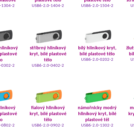
plastové
plastové tělo
plastové tělo
stř
-1304-2
USB6-2.0-1404-2
USB6-2.0-1504-2
U
hliníkový
stříbrný hliníkový
bílý hliníkový kryt,
žlut
 plastové
kryt, bílé plastové
bílé plastové tělo
bí
USB6-2.0-0202-2
U
lo
tělo
-0302-2
USB6-2.0-0402-2
liníkový
fialový hliníkový
námořnicky modrý
m
 plastové
kryt, bílé plastové
hliníkový kryt, bílé
kry
lo
tělo
plastové těl
-0802-2
USB6-2.0-0902-2
USB6-2.0-1302-2
U