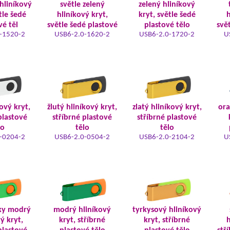
hliníkový
světle zelený
zelený hliníkový
tle šedé
hliníkový kryt,
kryt, světle šedé
h
vé těl
světle šedé plastové
plastové tělo
svě
-1520-2
USB6-2.0-1620-2
USB6-2.0-1720-2
U
kový kryt,
žlutý hliníkový kryt,
zlatý hliníkový kryt,
ora
plastové
stříbrné plastové
stříbrné plastové
lo
tělo
tělo
-0204-2
USB6-2.0-0504-2
USB6-2.0-2104-2
U
ky modrý
modrý hliníkový
tyrkysový hliníkový
ý kryt,
kryt, stříbrné
kryt, stříbrné
h