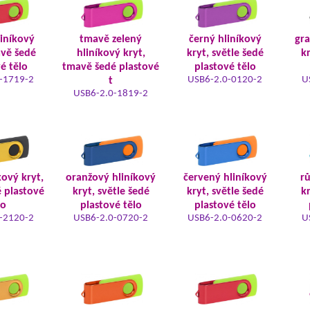
liníkový
tmavě zelený
černý hliníkový
gra
avě šedé
hliníkový kryt,
kryt, světle šedé
kr
é tělo
tmavě šedé plastové
plastové tělo
-1719-2
USB6-2.0-0120-2
U
t
USB6-2.0-1819-2
kový kryt,
oranžový hliníkový
červený hliníkový
rů
é plastové
kryt, světle šedé
kryt, světle šedé
kr
lo
plastové tělo
plastové tělo
-2120-2
USB6-2.0-0720-2
USB6-2.0-0620-2
U