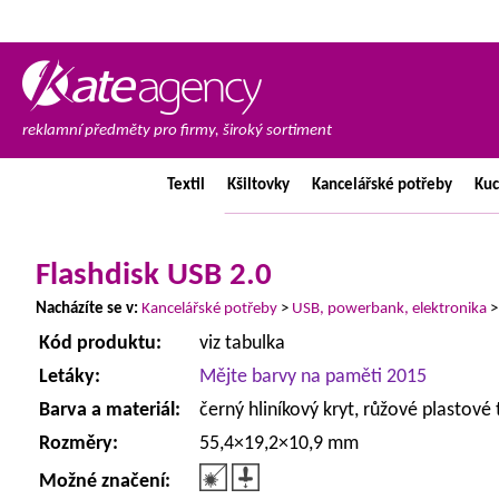
reklamní předměty pro firmy, široký sortiment
Textil
Kšiltovky
Kancelářské
potřeby
Ku
Flashdisk USB 2.0
Nacházíte se v:
Kancelářské potřeby
>
USB, powerbank, elektronika
Kód produktu:
viz tabulka
Letáky:
Mějte barvy na paměti 2015
Barva a materiál:
černý hliníkový kryt, růžové plastové 
Rozměry:
55,4×19,2×10,9 mm
Možné značení: