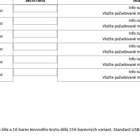
akční cena
skl
Info n
az
Vložte požadované mn
Info n
az
Vložte požadované mn
Info n
az
Vložte požadované mn
Info n
az
Vložte požadované mn
Info n
az
Vložte požadované mn
Info n
az
Vložte požadované mn
 těla a 16 barev kovového krytu dělá 256 barevných variant. Standard US