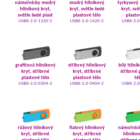
námořnicky modrý
modrý hliníkový
tyrkysový 
hliníkový kryt,
kryt, světle šedé
kryt, svě
světle šedé plast
plastové tělo
plasto
USB6-2.0-1320-2
USB6-2.0-1420-2
USB6-2.0
grafitová hliníkový
stříbrný hliníkový
bílý hliní
kryt, stříbrné
kryt, stříbrné
stříbrné 
plastové tělo
plastové tělo
tě
USB6-2.0-0304-2
USB6-2.0-0404-2
USB6-2.0
růžový hliníkový
fialový hliníkový
námořnic
kryt, stříbrné
kryt, stříbrné
hliníkov