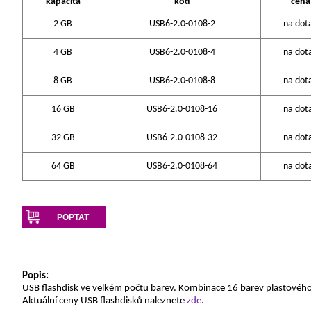
kapacita
kód
cena
2 GB
USB6-2.0-0108-2
na dot
4 GB
USB6-2.0-0108-4
na dot
8 GB
USB6-2.0-0108-8
na dot
16 GB
USB6-2.0-0108-16
na dot
32 GB
USB6-2.0-0108-32
na dot
64 GB
USB6-2.0-0108-64
na dot
POPTAT
Popis:
USB flashdisk ve velkém počtu barev. Kombinace 16 barev plastového
Aktuální ceny USB flashdisků naleznete
zde
.