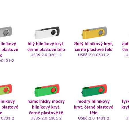
hliníkový
bílý hliníkový kryt,
žlutý hliníkový kryt,
zla
é plastové
černé plastové tělo
černé plastové tělo
čer
USB6-2.0-0201-2
USB6-2.0-0501-2
U
lo
-0401-2
liníkový
námořnicky modrý
modrý hliníkový
tyr
é plastové
hliníkový kryt,
kryt, černé plastové
kry
lo
černé plastové tě
tělo
-0901-2
USB6-2.0-1301-2
USB6-2.0-1401-2
U