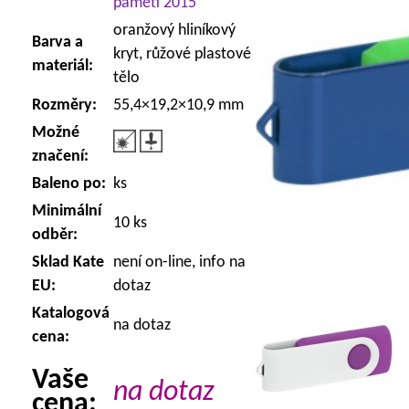
paměti 2015
oranžový hliníkový
Barva a
kryt, růžové plastové
materiál:
tělo
Rozměry:
55,4×19,2×10,9 mm
Možné
značení:
Baleno po:
ks
Minimální
10 ks
odběr:
Sklad Kate
není on-line, info na
EU:
dotaz
Katalogová
na dotaz
cena:
Vaše
na dotaz
cena: