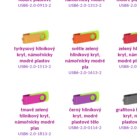
modré plastové
námořnicky modré
modré pla
USB6-2.0-0913-2
USB6-2.0-1313-2
USB6-2.0
tyrkysový hliníkový
světle zelený
zelený h
kryt, námořnicky
hliníkový kryt,
kryt, ná
modré plastov
námořnicky modré
modré pl
USB6-2.0-1513-2
USB6-2.0
pla
USB6-2.0-1613-2
tmavě zelený
černý hliníkový
grafitová 
hliníkový kryt,
kryt, modré
kryt, 
námořnicky modré
plastové tělo
plastov
USB6-2.0-0114-2
USB6-2.0
plas
USB6-2.0-1813-2