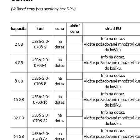
(Veškeré ceny jsou uvedeny bez DPH)
akční
kapacita
kód
cena
sklad EU
cena
Info na dotaz.
USB6-2.0-
na
2 GB
Vložte požadované množství ku
0708-2
dotaz
do košíku.
Info na dotaz.
USB6-2.0-
na
4 GB
Vložte požadované množství ku
0708-4
dotaz
do košíku.
Info na dotaz.
USB6-2.0-
na
8 GB
Vložte požadované množství ku
0708-8
dotaz
do košíku.
Info na dotaz.
USB6-2.0-
na
16 GB
Vložte požadované množství ku
0708-16
dotaz
do košíku.
Info na dotaz.
USB6-2.0-
na
32 GB
Vložte požadované množství ku
0708-32
dotaz
do košíku.
Info na dotaz.
USB6-2.0-
na
64 GB
Vložte požadované množství ku
0708-64
dotaz