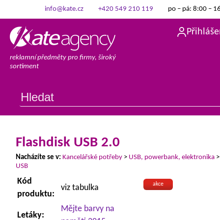
info@kate.cz
+420 549 210 119
po – pá: 8:00 – 1
Přihláše
reklamní předměty pro firmy, široký
sortiment
Flashdisk USB 2.0
Nacházíte se v:
Kancelářské potřeby
>
USB, powerbank, elektronika
USB
Kód
akce
viz tabulka
produktu:
Mějte barvy na
Letáky: