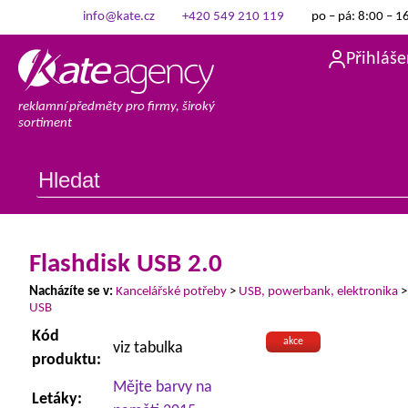
info@kate.cz
+420 549 210 119
po – pá: 8:00 – 1
Přihláše
reklamní předměty pro firmy, široký
sortiment
Flashdisk USB 2.0
Nacházíte se v:
Kancelářské potřeby
>
USB, powerbank, elektronika
USB
Kód
akce
viz tabulka
produktu:
Mějte barvy na
Letáky: