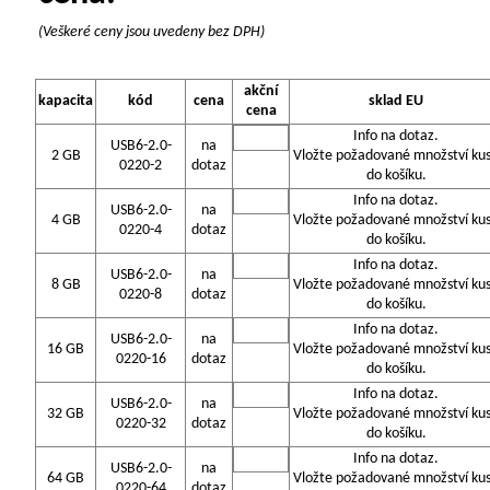
(Veškeré ceny jsou uvedeny bez DPH)
akční
kapacita
kód
cena
sklad EU
cena
Info na dotaz.
USB6-2.0-
na
2 GB
Vložte požadované množství ku
0220-2
dotaz
do košíku.
Info na dotaz.
USB6-2.0-
na
4 GB
Vložte požadované množství ku
0220-4
dotaz
do košíku.
Info na dotaz.
USB6-2.0-
na
8 GB
Vložte požadované množství ku
0220-8
dotaz
do košíku.
Info na dotaz.
USB6-2.0-
na
16 GB
Vložte požadované množství ku
0220-16
dotaz
do košíku.
Info na dotaz.
USB6-2.0-
na
32 GB
Vložte požadované množství ku
0220-32
dotaz
do košíku.
Info na dotaz.
USB6-2.0-
na
64 GB
Vložte požadované množství ku
0220-64
dotaz