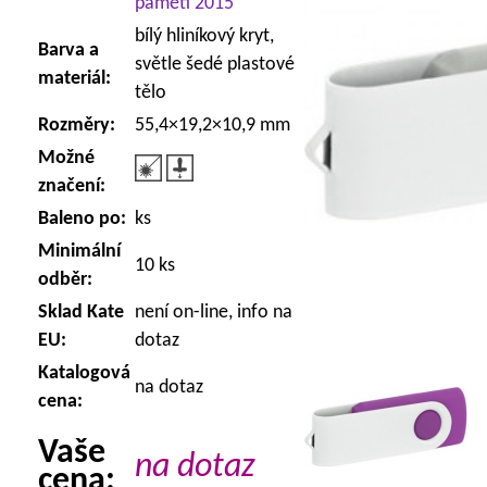
paměti 2015
bílý hliníkový kryt,
Barva a
světle šedé plastové
materiál:
tělo
Rozměry:
55,4×19,2×10,9 mm
Možné
značení:
Baleno po:
ks
Minimální
10 ks
odběr:
Sklad Kate
není on-line, info na
EU:
dotaz
Katalogová
na dotaz
cena:
Vaše
na dotaz
cena: