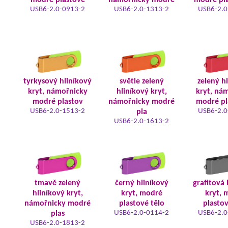
modré plastové
námořnicky modré
modré pla
USB6-2.0-0913-2
USB6-2.0-1313-2
USB6-2.0
tyrkysový hliníkový
světle zelený
zelený h
kryt, námořnicky
hliníkový kryt,
kryt, ná
modré plastov
námořnicky modré
modré pl
USB6-2.0-1513-2
USB6-2.0
pla
USB6-2.0-1613-2
tmavě zelený
černý hliníkový
grafitová 
hliníkový kryt,
kryt, modré
kryt, 
námořnicky modré
plastové tělo
plastov
USB6-2.0-0114-2
USB6-2.0
plas
USB6-2.0-1813-2