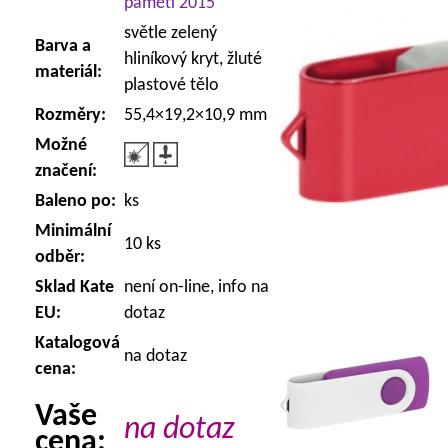
paměti 2015
světle zelený
Barva a
hliníkový kryt, žluté
materiál:
plastové tělo
Rozměry:
55,4×19,2×10,9 mm
Možné
značení:
Baleno po:
ks
Minimální
10 ks
odběr:
Sklad Kate
není on-line, info na
EU:
dotaz
Katalogová
na dotaz
cena:
Vaše
na dotaz
cena: