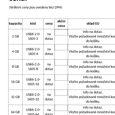
(Veškeré ceny jsou uvedeny bez DPH)
akční
kapacita
kód
cena
sklad EU
cena
Info na dotaz.
USB6-2.0-
na
2 GB
Vložte požadované množství ku
1605-2
dotaz
do košíku.
Info na dotaz.
USB6-2.0-
na
4 GB
Vložte požadované množství ku
1605-4
dotaz
do košíku.
Info na dotaz.
USB6-2.0-
na
8 GB
Vložte požadované množství ku
1605-8
dotaz
do košíku.
Info na dotaz.
USB6-2.0-
na
16 GB
Vložte požadované množství ku
1605-16
dotaz
do košíku.
Info na dotaz.
USB6-2.0-
na
32 GB
Vložte požadované množství ku
1605-32
dotaz
do košíku.
Info na dotaz.
USB6-2.0-
na
64 GB
Vložte požadované množství ku
1605-64
dotaz