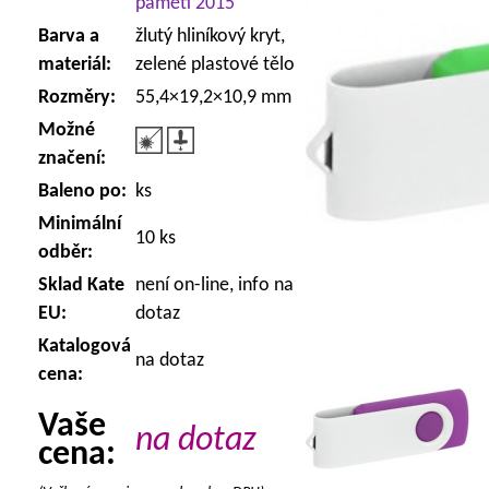
paměti 2015
Barva a
žlutý hliníkový kryt,
materiál:
zelené plastové tělo
Rozměry:
55,4×19,2×10,9 mm
Možné
značení:
Baleno po:
ks
Minimální
10 ks
odběr:
Sklad Kate
není on-line, info na
EU:
dotaz
Katalogová
na dotaz
cena:
Vaše
na dotaz
cena: