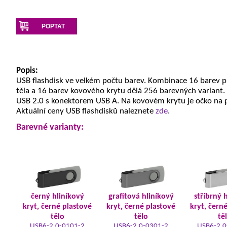
POPTAT
Popis:
USB flashdisk ve velkém počtu barev. Kombinace 16 barev 
těla a 16 barev kovového krytu dělá 256 barevných variant.
USB 2.0 s konektorem USB A. Na kovovém krytu je očko na 
Aktuální ceny USB flashdisků naleznete
zde
.
Barevné varianty:
černý hliníkový
grafitová hliníkový
stříbrný 
kryt, černé plastové
kryt, černé plastové
kryt, čern
tělo
tělo
tě
USB6-2.0-0101-2
USB6-2.0-0301-2
USB6-2.0