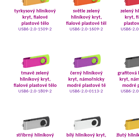
tyrkysový hliníkový
světle zelený
zelený h
kryt, fialové
hliníkový kryt,
kryt, f
plastové tělo
fialové plastové těl
plastov
USB6-2.0-1509-2
USB6-2.0-1609-2
USB6-2.0
tmavě zelený
černý hliníkový
grafitová 
hliníkový kryt,
kryt, námořnicky
kryt, ná
fialové plastové tělo
modré plastové tě
modré p
USB6-2.0-1809-2
USB6-2.0-0113-2
USB6-2.0
stříbrný hliníkový
bílý hliníkový kryt,
žlutý hliní