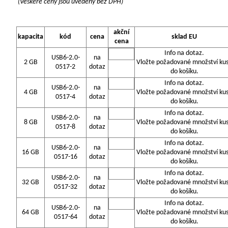
(Veškeré ceny jsou uvedeny bez DPH)
akční
kapacita
kód
cena
sklad EU
cena
Info na dotaz.
USB6-2.0-
na
2 GB
Vložte požadované množství ku
0517-2
dotaz
do košíku.
Info na dotaz.
USB6-2.0-
na
4 GB
Vložte požadované množství ku
0517-4
dotaz
do košíku.
Info na dotaz.
USB6-2.0-
na
8 GB
Vložte požadované množství ku
0517-8
dotaz
do košíku.
Info na dotaz.
USB6-2.0-
na
16 GB
Vložte požadované množství ku
0517-16
dotaz
do košíku.
Info na dotaz.
USB6-2.0-
na
32 GB
Vložte požadované množství ku
0517-32
dotaz
do košíku.
Info na dotaz.
USB6-2.0-
na
64 GB
Vložte požadované množství ku
0517-64
dotaz
do košíku.