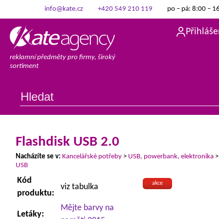
info@kate.cz
+420 549 210 119
po – pá: 8:00 – 1
Přihláše
reklamní předměty pro firmy, široký
sortiment
Flashdisk USB 2.0
Nacházíte se v:
Kancelářské potřeby
>
USB, powerbank, elektronika
USB
Kód
akce
viz tabulka
produktu:
Mějte barvy na
Letáky: