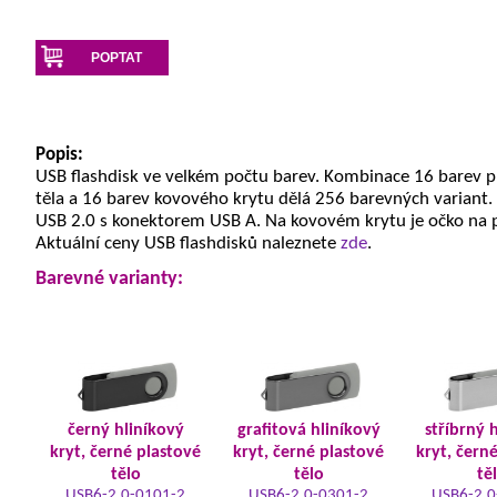
POPTAT
Popis:
USB flashdisk ve velkém počtu barev. Kombinace 16 barev 
těla a 16 barev kovového krytu dělá 256 barevných variant.
USB 2.0 s konektorem USB A. Na kovovém krytu je očko na 
Aktuální ceny USB flashdisků naleznete
zde
.
Barevné varianty:
černý hliníkový
grafitová hliníkový
stříbrný 
kryt, černé plastové
kryt, černé plastové
kryt, čern
tělo
tělo
tě
USB6-2.0-0101-2
USB6-2.0-0301-2
USB6-2.0