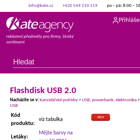
info@kate.cz
+420 549 210 119
po – pá: 8:00 – 1
Přihláše
reklamní předměty pro firmy, široký
sortiment
Flashdisk USB 2.0
Nacházíte se v:
Kancelářské potřeby
>
USB, powerbank, elektronika
USB
Kód
akce
viz tabulka
produktu:
Mějte barvy na
Letáky: