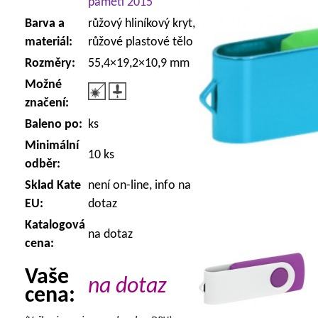
paměti 2015
Barva a
růžový hliníkový kryt,
materiál:
růžové plastové tělo
Rozměry:
55,4×19,2×10,9 mm
Možné
značení:
Baleno po:
ks
Minimální
10 ks
odběr:
Sklad Kate
není on-line, info na
EU:
dotaz
Katalogová
na dotaz
cena:
Vaše
na dotaz
cena: