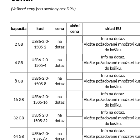
(Veškeré ceny jsou uvedeny bez DPH)
akční
kapacita
kód
cena
sklad EU
cena
Info na dotaz.
USB6-2.0-
na
2 GB
Vložte požadované množství ku
1505-2
dotaz
do košíku.
Info na dotaz.
USB6-2.0-
na
4 GB
Vložte požadované množství ku
1505-4
dotaz
do košíku.
Info na dotaz.
USB6-2.0-
na
8 GB
Vložte požadované množství ku
1505-8
dotaz
do košíku.
Info na dotaz.
USB6-2.0-
na
16 GB
Vložte požadované množství ku
1505-16
dotaz
do košíku.
Info na dotaz.
USB6-2.0-
na
32 GB
Vložte požadované množství ku
1505-32
dotaz
do košíku.
Info na dotaz.
USB6-2.0-
na
64 GB
Vložte požadované množství ku
1505-64
dotaz