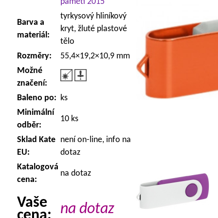
paměti 2015
tyrkysový hliníkový
Barva a
kryt, žluté plastové
materiál:
tělo
Rozměry:
55,4×19,2×10,9 mm
Možné
značení:
Baleno po:
ks
Minimální
10 ks
odběr:
Sklad Kate
není on-line, info na
EU:
dotaz
Katalogová
na dotaz
cena:
Vaše
na dotaz
cena: