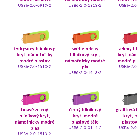
modré plastové
námořnicky modré
modré pla
USB6-2.0-0913-2
USB6-2.0-1313-2
USB6-2.0
tyrkysový hliníkový
světle zelený
zelený h
kryt, námořnicky
hliníkový kryt,
kryt, ná
modré plastov
námořnicky modré
modré pl
USB6-2.0-1513-2
USB6-2.0
pla
USB6-2.0-1613-2
tmavě zelený
černý hliníkový
grafitová 
hliníkový kryt,
kryt, modré
kryt, 
námořnicky modré
plastové tělo
plastov
USB6-2.0-0114-2
USB6-2.0
plas
USB6-2.0-1813-2