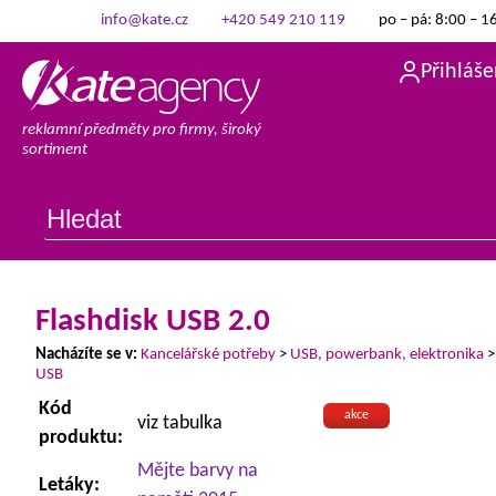
info@kate.cz
+420 549 210 119
po – pá: 8:00 – 1
Přihláše
reklamní předměty pro firmy, široký
sortiment
Flashdisk USB 2.0
Nacházíte se v:
Kancelářské potřeby
>
USB, powerbank, elektronika
USB
Kód
akce
viz tabulka
produktu:
Mějte barvy na
Letáky: