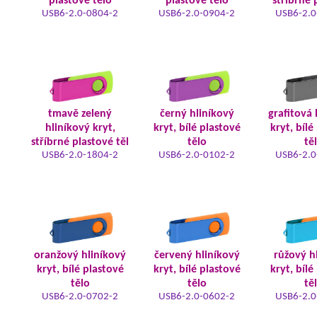
plastové tělo
plastové tělo
stříbrné 
USB6-2.0-0804-2
USB6-2.0-0904-2
USB6-2.0
tmavě zelený
černý hliníkový
grafitová 
hliníkový kryt,
kryt, bílé plastové
kryt, bílé
stříbrné plastové těl
tělo
tě
USB6-2.0-1804-2
USB6-2.0-0102-2
USB6-2.0
oranžový hliníkový
červený hliníkový
růžový h
kryt, bílé plastové
kryt, bílé plastové
kryt, bílé
tělo
tělo
tě
USB6-2.0-0702-2
USB6-2.0-0602-2
USB6-2.0