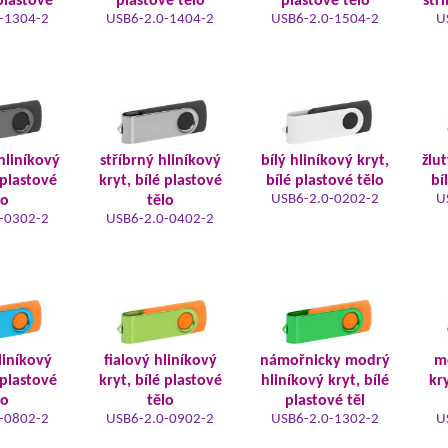
plastové
plastové tělo
plastové tělo
stř
-1304-2
USB6-2.0-1404-2
USB6-2.0-1504-2
U
hliníkový
stříbrný hliníkový
bílý hliníkový kryt,
žlut
 plastové
kryt, bílé plastové
bílé plastové tělo
bí
USB6-2.0-0202-2
U
lo
tělo
-0302-2
USB6-2.0-0402-2
liníkový
fialový hliníkový
námořnicky modrý
m
 plastové
kryt, bílé plastové
hliníkový kryt, bílé
kry
lo
tělo
plastové těl
-0802-2
USB6-2.0-0902-2
USB6-2.0-1302-2
U