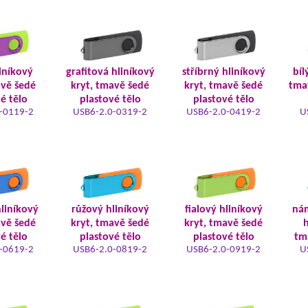
iníkový
grafitová hliníkový
stříbrný hliníkový
bíl
avě šedé
kryt, tmavě šedé
kryt, tmavě šedé
tma
é tělo
plastové tělo
plastové tělo
-0119-2
USB6-2.0-0319-2
USB6-2.0-0419-2
U
liníkový
růžový hliníkový
fialový hliníkový
ná
avě šedé
kryt, tmavě šedé
kryt, tmavě šedé
h
é tělo
plastové tělo
plastové tělo
tm
-0619-2
USB6-2.0-0819-2
USB6-2.0-0919-2
U