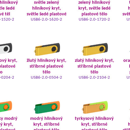
hliníkový
světle zelený
zelený hliníkový
tle šedé
hliníkový kryt,
kryt, světle šedé
h
vé těl
světle šedé plastové
plastové tělo
svě
-1520-2
USB6-2.0-1620-2
USB6-2.0-1720-2
U
kový kryt,
žlutý hliníkový kryt,
zlatý hliníkový kryt,
ora
plastové
stříbrné plastové
stříbrné plastové
lo
tělo
tělo
-0204-2
USB6-2.0-0504-2
USB6-2.0-2104-2
U
ky modrý
modrý hliníkový
tyrkysový hliníkový
ý kryt,
kryt, stříbrné
kryt, stříbrné
h