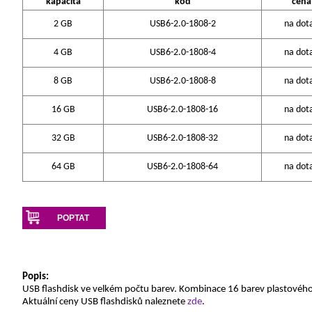
kapacita
kód
cena
2 GB
USB6-2.0-1808-2
na dot
4 GB
USB6-2.0-1808-4
na dot
8 GB
USB6-2.0-1808-8
na dot
16 GB
USB6-2.0-1808-16
na dot
32 GB
USB6-2.0-1808-32
na dot
64 GB
USB6-2.0-1808-64
na dot
POPTAT
Popis:
USB flashdisk ve velkém počtu barev. Kombinace 16 barev plastového
Aktuální ceny USB flashdisků naleznete
zde
.