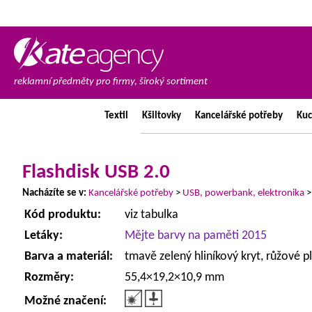
reklamní předměty pro firmy, široký sortiment
Textil
Kšiltovky
Kancelářské
potřeby
Ku
Flashdisk USB 2.0
Nacházíte se v:
Kancelářské potřeby
>
USB, powerbank, elektronika
Kód produktu:
viz tabulka
Letáky:
Mějte barvy na paměti 2015
Barva a materiál:
tmavě zelený hliníkový kryt, růžové p
Rozměry:
55,4×19,2×10,9 mm
Možné značení: