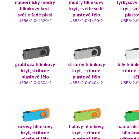
námořnicky modrý
modrý hliníkový
tyrkysový 
hliníkový kryt,
kryt, světle šedé
kryt, svě
světle šedé plast
plastové tělo
plasto
USB6-2.0-1320-2
USB6-2.0-1420-2
USB6-2.0
grafitová hliníkový
stříbrný hliníkový
bílý hliní
kryt, stříbrné
kryt, stříbrné
stříbrné 
plastové tělo
plastové tělo
tě
USB6-2.0-0304-2
USB6-2.0-0404-2
USB6-2.0
růžový hliníkový
fialový hliníkový
námořnic
kryt, stříbrné
kryt, stříbrné
hliníkov