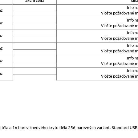
akční cena
skl
Info n
az
Vložte požadované mn
Info n
az
Vložte požadované mn
Info n
az
Vložte požadované mn
Info n
az
Vložte požadované mn
Info n
az
Vložte požadované mn
Info n
az
Vložte požadované mn
 těla a 16 barev kovového krytu dělá 256 barevných variant. Standard US