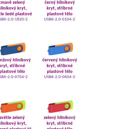
tmavě zelený
černý hliníkový
liníkový kryt,
kryt, stříbrné
tle šedé plastové
plastové tělo
SB6-2.0-1820-2
USB6-2.0-0104-2
nžový hliníkový
červený hliníkový
kryt, stříbrné
kryt, stříbrné
plastové tělo
plastové tělo
SB6-2.0-0704-2
USB6-2.0-0604-2
světle zelený
zelený hliníkový
liníkový kryt,
kryt, stříbrné