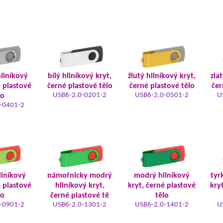
hliníkový
bílý hliníkový kryt,
žlutý hliníkový kryt,
zla
é plastové
černé plastové tělo
černé plastové tělo
čer
USB6-2.0-0201-2
USB6-2.0-0501-2
U
lo
-0401-2
liníkový
námořnicky modrý
modrý hliníkový
tyr
é plastové
hliníkový kryt,
kryt, černé plastové
kry
lo
černé plastové tě
tělo
-0901-2
USB6-2.0-1301-2
USB6-2.0-1401-2
U