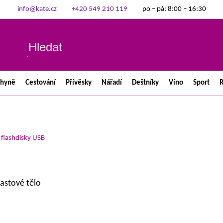
info@kate.cz
+420 549 210 119
po – pá: 8:00 – 16:30
chyně
Cestování
Přívěsky
Nářadí
Deštníky
Víno
Sport
R
>
flashdisky USB
lastové tělo