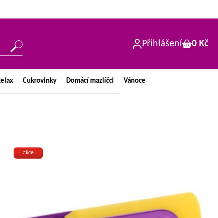
Přihlášení
0 Kč
elax
Cukrovinky
Domácí
mazlíčci
Vánoce
akce