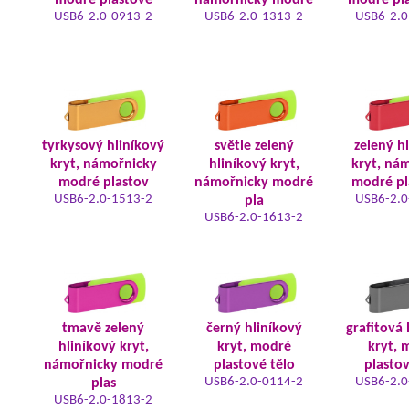
modré plastové
námořnicky modré
modré pla
USB6-2.0-0913-2
USB6-2.0-1313-2
USB6-2.0
tyrkysový hliníkový
světle zelený
zelený h
kryt, námořnicky
hliníkový kryt,
kryt, ná
modré plastov
námořnicky modré
modré pl
USB6-2.0-1513-2
USB6-2.0
pla
USB6-2.0-1613-2
tmavě zelený
černý hliníkový
grafitová 
hliníkový kryt,
kryt, modré
kryt, 
námořnicky modré
plastové tělo
plastov
USB6-2.0-0114-2
USB6-2.0
plas
USB6-2.0-1813-2