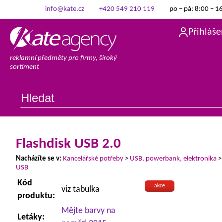
info@kate.cz
+420 549 210 119
po – pá: 8:00 – 1
Přihláše
reklamní předměty pro firmy, široký
sortiment
Flashdisk USB 2.0
Nacházíte se v:
Kancelářské potřeby
>
USB, powerbank, elektronika
USB
Kód
akce
viz tabulka
produktu:
Mějte barvy na
Letáky: