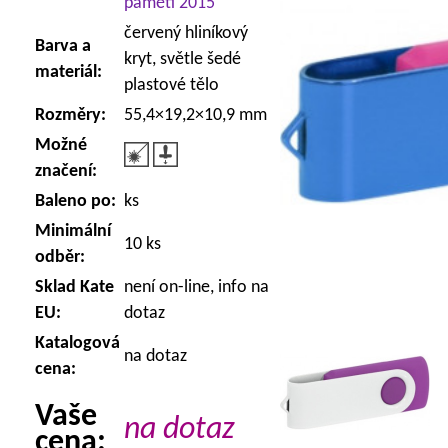
paměti 2015
červený hliníkový
Barva a
kryt, světle šedé
materiál:
plastové tělo
Rozměry:
55,4×19,2×10,9 mm
Možné
značení:
Baleno po:
ks
Minimální
10 ks
odběr:
Sklad Kate
není on-line, info na
EU:
dotaz
Katalogová
na dotaz
cena:
Vaše
na dotaz
cena: