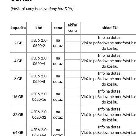
(Veškeré ceny jsou uvedeny bez DPH)
akční
kapacita
kód
cena
sklad EU
cena
Info na dotaz.
USB6-2.0-
na
2 GB
Vložte požadované množství ku
0620-2
dotaz
do košíku.
Info na dotaz.
USB6-2.0-
na
4 GB
Vložte požadované množství ku
0620-4
dotaz
do košíku.
Info na dotaz.
USB6-2.0-
na
8 GB
Vložte požadované množství ku
0620-8
dotaz
do košíku.
Info na dotaz.
USB6-2.0-
na
16 GB
Vložte požadované množství ku
0620-16
dotaz
do košíku.
Info na dotaz.
USB6-2.0-
na
32 GB
Vložte požadované množství ku
0620-32
dotaz
do košíku.
Info na dotaz.
USB6-2.0-
na
64 GB
Vložte požadované množství ku
0620-64
dotaz