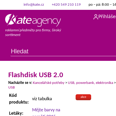
info@kate.cz
+420 549 210 119
po – pá: 8:00 – 1
Přihláše
reklamní předměty pro firmy, široký
sortiment
Flashdisk USB 2.0
Nacházíte se v:
Kancelářské potřeby
>
USB, powerbank, elektronika
USB
Kód
akce
viz tabulka
produktu:
Mějte barvy na
Letáky: