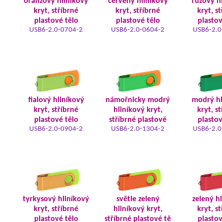
oranžový hliníkový
červený hliníkový
růžový h
kryt, stříbrné
kryt, stříbrné
kryt, s
plastové tělo
plastové tělo
plastov
USB6-2.0-0704-2
USB6-2.0-0604-2
USB6-2.0
fialový hliníkový
námořnicky modrý
modrý hl
kryt, stříbrné
hliníkový kryt,
kryt, s
plastové tělo
stříbrné plastové
plastov
USB6-2.0-0904-2
USB6-2.0-1304-2
USB6-2.0
tyrkysový hliníkový
světle zelený
zelený h
kryt, stříbrné
hliníkový kryt,
kryt, s
plastové tělo
stříbrné plastové tě
plastov