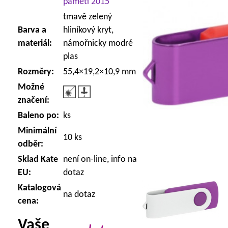
paměti 2015
tmavě zelený
Barva a
hliníkový kryt,
materiál:
námořnicky modré
plas
Rozměry:
55,4×19,2×10,9 mm
Možné
značení:
Baleno po:
ks
Minimální
10 ks
odběr:
Sklad Kate
není on-line, info na
EU:
dotaz
Katalogová
na dotaz
cena:
Vaše