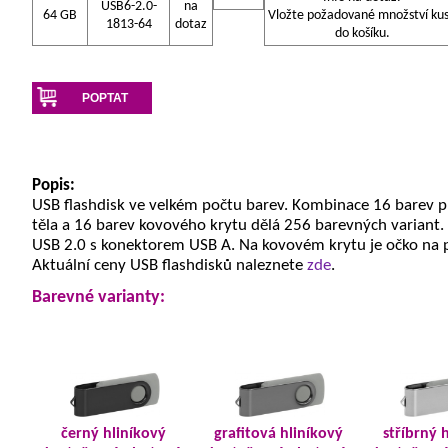
USB6-2.0-
na
64 GB
Vložte požadované množství ku
1813-64
dotaz
do košíku.
POPTAT
Popis:
USB flashdisk ve velkém počtu barev. Kombinace 16 barev 
těla a 16 barev kovového krytu dělá 256 barevných variant.
USB 2.0 s konektorem USB A. Na kovovém krytu je očko na 
Aktuální ceny USB flashdisků naleznete
zde
.
Barevné varianty:
černý hliníkový
grafitová hliníkový
stříbrný 