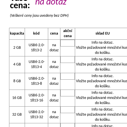
na dotaz
cena:
(Veškeré ceny jsou uvedeny bez DPH)
akční
kapacita
kód
cena
sklad EU
cena
Info na dotaz.
USB6-2.0-
na
2 GB
Vložte požadované množství ku
1813-2
dotaz
do košíku.
Info na dotaz.
USB6-2.0-
na
4 GB
Vložte požadované množství ku
1813-4
dotaz
do košíku.
Info na dotaz.
USB6-2.0-
na
8 GB
Vložte požadované množství ku
1813-8
dotaz
do košíku.
Info na dotaz.
USB6-2.0-
na
16 GB
Vložte požadované množství ku
1813-16
dotaz
do košíku.
Info na dotaz.
USB6-2.0-
na
32 GB
Vložte požadované množství ku
1813-32
dotaz
do košíku.
Info na dotaz.