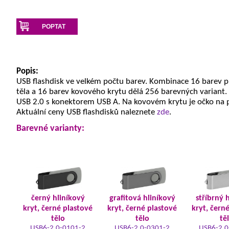
POPTAT
Popis:
USB flashdisk ve velkém počtu barev. Kombinace 16 barev 
těla a 16 barev kovového krytu dělá 256 barevných variant.
USB 2.0 s konektorem USB A. Na kovovém krytu je očko na 
Aktuální ceny USB flashdisků naleznete
zde
.
Barevné varianty:
černý hliníkový
grafitová hliníkový
stříbrný 
kryt, černé plastové
kryt, černé plastové
kryt, čern
tělo
tělo
tě
USB6-2.0-0101-2
USB6-2.0-0301-2
USB6-2.0