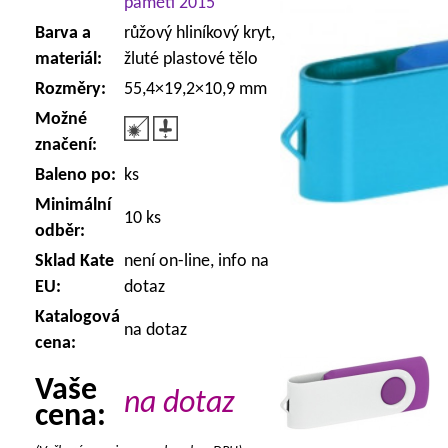
paměti 2015
Barva a
růžový hliníkový kryt,
materiál:
žluté plastové tělo
Rozměry:
55,4×19,2×10,9 mm
Možné
značení:
Baleno po:
ks
Minimální
10 ks
odběr:
Sklad Kate
není on-line, info na
EU:
dotaz
Katalogová
na dotaz
cena:
Vaše
na dotaz
cena: