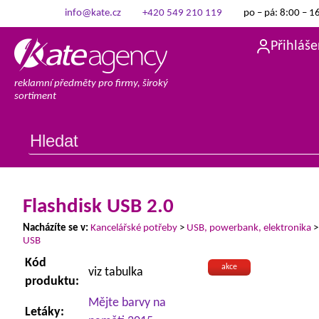
info@kate.cz
+420 549 210 119
po – pá: 8:00 – 1
Přihláše
reklamní předměty pro firmy, široký
sortiment
Flashdisk USB 2.0
Nacházíte se v:
Kancelářské potřeby
>
USB, powerbank, elektronika
USB
Kód
akce
viz tabulka
produktu:
Mějte barvy na
Letáky: