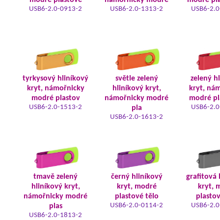
modré plastové
námořnicky modré
modré pla
USB6-2.0-0913-2
USB6-2.0-1313-2
USB6-2.0
tyrkysový hliníkový
světle zelený
zelený h
kryt, námořnicky
hliníkový kryt,
kryt, ná
modré plastov
námořnicky modré
modré pl
USB6-2.0-1513-2
USB6-2.0
pla
USB6-2.0-1613-2
tmavě zelený
černý hliníkový
grafitová 
hliníkový kryt,
kryt, modré
kryt, 
námořnicky modré
plastové tělo
plastov
USB6-2.0-0114-2
USB6-2.0
plas
USB6-2.0-1813-2