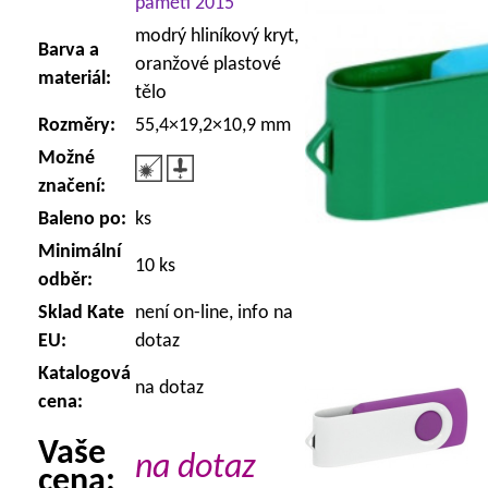
paměti 2015
modrý hliníkový kryt,
Barva a
oranžové plastové
materiál:
tělo
Rozměry:
55,4×19,2×10,9 mm
Možné
značení:
Baleno po:
ks
Minimální
10 ks
odběr:
Sklad Kate
není on-line, info na
EU:
dotaz
Katalogová
na dotaz
cena:
Vaše
na dotaz
cena: