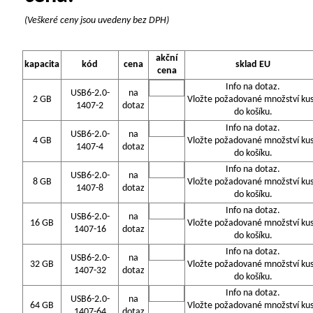
(Veškeré ceny jsou uvedeny bez DPH)
akční
kapacita
kód
cena
sklad EU
cena
Info na dotaz.
USB6-2.0-
na
2 GB
Vložte požadované množství ku
1407-2
dotaz
do košíku.
Info na dotaz.
USB6-2.0-
na
4 GB
Vložte požadované množství ku
1407-4
dotaz
do košíku.
Info na dotaz.
USB6-2.0-
na
8 GB
Vložte požadované množství ku
1407-8
dotaz
do košíku.
Info na dotaz.
USB6-2.0-
na
16 GB
Vložte požadované množství ku
1407-16
dotaz
do košíku.
Info na dotaz.
USB6-2.0-
na
32 GB
Vložte požadované množství ku
1407-32
dotaz
do košíku.
Info na dotaz.
USB6-2.0-
na
64 GB
Vložte požadované množství ku
1407-64
dotaz