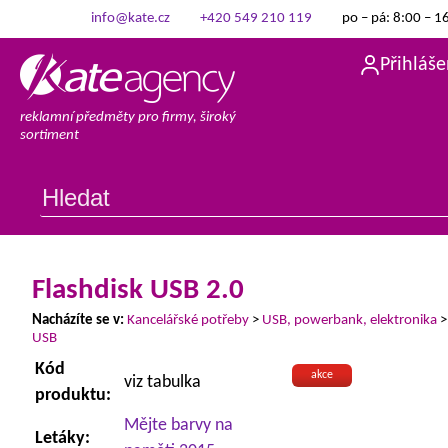
info@kate.cz
+420 549 210 119
po – pá: 8:00 – 1
Přihláše
reklamní předměty pro firmy, široký
sortiment
Flashdisk USB 2.0
Nacházíte se v:
Kancelářské potřeby
>
USB, powerbank, elektronika
USB
Kód
akce
viz tabulka
produktu:
Mějte barvy na
Letáky: