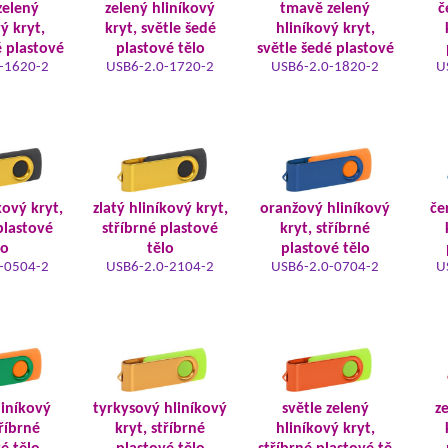
zelený
zelený hliníkový
tmavě zelený
č
ý kryt,
kryt, světle šedé
hliníkový kryt,
é plastové
plastové tělo
světle šedé plastové
-1620-2
USB6-2.0-1720-2
USB6-2.0-1820-2
U
kový kryt,
zlatý hliníkový kryt,
oranžový hliníkový
če
plastové
stříbrné plastové
kryt, stříbrné
lo
tělo
plastové tělo
-0504-2
USB6-2.0-2104-2
USB6-2.0-0704-2
U
iníkový
tyrkysový hliníkový
světle zelený
z
tříbrné
kryt, stříbrné
hliníkový kryt,