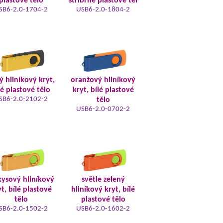
plastové tělo
stříbrné plastové těl
SB6-2.0-1704-2
USB6-2.0-1804-2
tý hliníkový kryt,
oranžový hliníkový
lé plastové tělo
kryt, bílé plastové
SB6-2.0-2102-2
tělo
USB6-2.0-0702-2
kysový hliníkový
světle zelený
t, bílé plastové
hliníkový kryt, bílé
tělo
plastové tělo
SB6-2.0-1502-2
USB6-2.0-1602-2