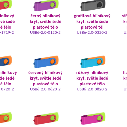
liníkový
černý hliníkový
grafitová hliníkový
st
avě šedé
kryt, světle šedé
kryt, světle šedé
kr
é tělo
plastové tělo
plastové těl
-1719-2
USB6-2.0-0120-2
USB6-2.0-0320-2
U
hliníkový
červený hliníkový
růžový hliníkový
fi
tle šedé
kryt, světle šedé
kryt, světle šedé
kr
é tělo
plastové tělo
plastové tělo
-0720-2
USB6-2.0-0620-2
USB6-2.0-0820-2
U