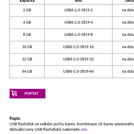
kapacita
kód
cena
2 GB
USB6-2.0-1819-2
na dot
4 GB
USB6-2.0-1819-4
na dot
8 GB
USB6-2.0-1819-8
na dot
16 GB
USB6-2.0-1819-16
na dot
32 GB
USB6-2.0-1819-32
na dot
64 GB
USB6-2.0-1819-64
na dot
POPTAT
Popis:
USB flashdisk ve velkém počtu barev. Kombinace 16 barev plastového
Aktuální ceny USB flashdisků naleznete
zde
.