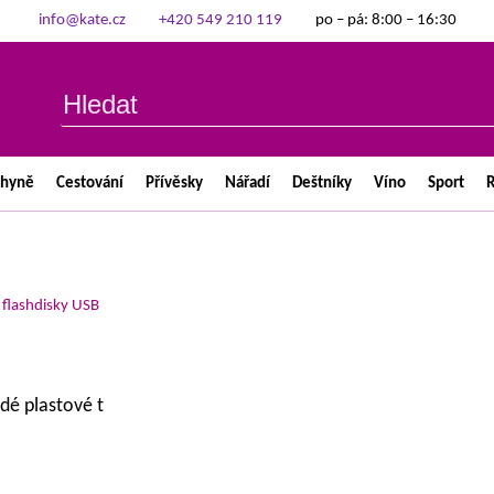
info@kate.cz
+420 549 210 119
po – pá: 8:00 – 16:30
chyně
Cestování
Přívěsky
Nářadí
Deštníky
Víno
Sport
R
>
flashdisky USB
dé plastové t