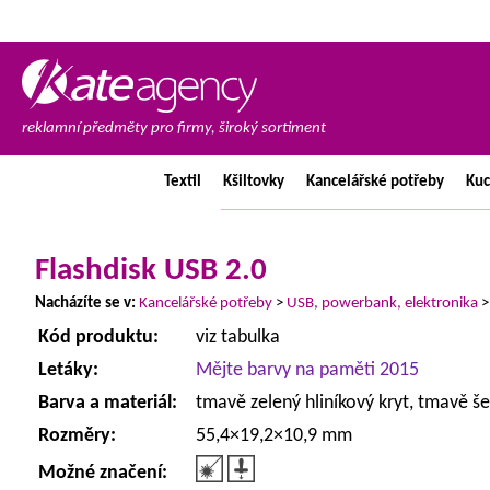
reklamní předměty pro firmy, široký sortiment
Textil
Kšiltovky
Kancelářské
potřeby
Ku
Flashdisk USB 2.0
Nacházíte se v:
Kancelářské potřeby
>
USB, powerbank, elektronika
Kód produktu:
viz tabulka
Letáky:
Mějte barvy na paměti 2015
Barva a materiál:
tmavě zelený hliníkový kryt, tmavě še
Rozměry:
55,4×19,2×10,9 mm
Možné značení: