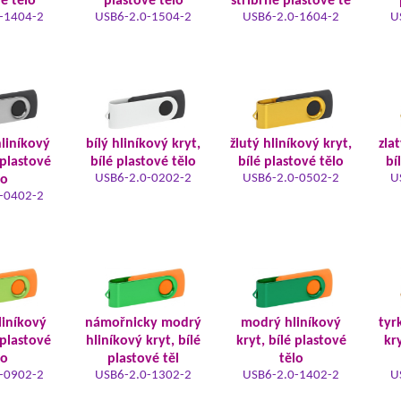
é tělo
plastové tělo
stříbrné plastové tě
-1404-2
USB6-2.0-1504-2
USB6-2.0-1604-2
U
hliníkový
bílý hliníkový kryt,
žlutý hliníkový kryt,
zla
 plastové
bílé plastové tělo
bílé plastové tělo
bí
USB6-2.0-0202-2
USB6-2.0-0502-2
U
lo
-0402-2
liníkový
námořnicky modrý
modrý hliníkový
tyr
 plastové
hliníkový kryt, bílé
kryt, bílé plastové
kry
lo
plastové těl
tělo
-0902-2
USB6-2.0-1302-2
USB6-2.0-1402-2
U