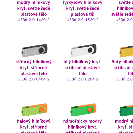
modrý hliníkový
tyrkysový hliníkový
světle 
kryt, světle šedé
kryt, světle šedé
hliníkov
plastové tělo
plastové těl
světle šed
USB6-2.0-1420-2
USB6-2.0-1520-2
USB6-2.0
stříbrný hliníkový
bílý hliníkový kryt,
žlutý hliní
kryt, stříbrné
stříbrné plastové
stříbrné 
plastové tělo
tělo
tě
USB6-2.0-0404-2
USB6-2.0-0204-2
USB6-2.0
fialový hliníkový
námořnicky modrý
modrý hl
kryt, stříbrné
hliníkový kryt,
kryt, s