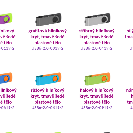
iníkový
grafitová hliníkový
stříbrný hliníkový
bíl
avě šedé
kryt, tmavě šedé
kryt, tmavě šedé
tma
é tělo
plastové tělo
plastové tělo
-0119-2
USB6-2.0-0319-2
USB6-2.0-0419-2
U
liníkový
růžový hliníkový
fialový hliníkový
ná
avě šedé
kryt, tmavě šedé
kryt, tmavě šedé
h
é tělo
plastové tělo
plastové tělo
tm
-0619-2
USB6-2.0-0819-2
USB6-2.0-0919-2
U