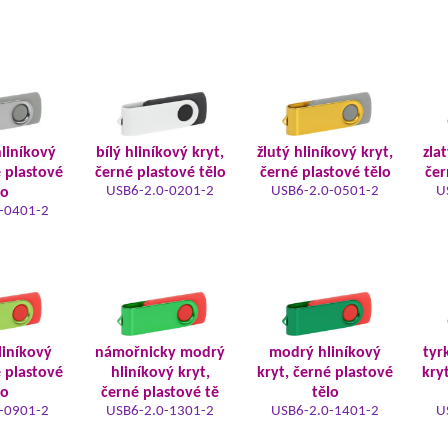
hliníkový
bílý hliníkový kryt,
žlutý hliníkový kryt,
zla
é plastové
černé plastové tělo
černé plastové tělo
čer
USB6-2.0-0201-2
USB6-2.0-0501-2
U
lo
-0401-2
liníkový
námořnicky modrý
modrý hliníkový
tyr
é plastové
hliníkový kryt,
kryt, černé plastové
kry
lo
černé plastové tě
tělo
-0901-2
USB6-2.0-1301-2
USB6-2.0-1401-2
U