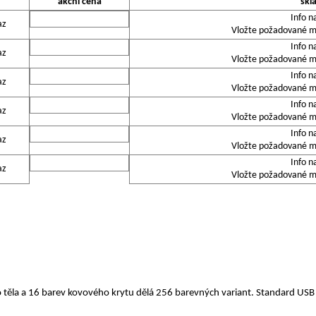
akční cena
skl
Info n
az
Vložte požadované mn
Info n
az
Vložte požadované mn
Info n
az
Vložte požadované mn
Info n
az
Vložte požadované mn
Info n
az
Vložte požadované mn
Info n
az
Vložte požadované mn
 těla a 16 barev kovového krytu dělá 256 barevných variant. Standard US