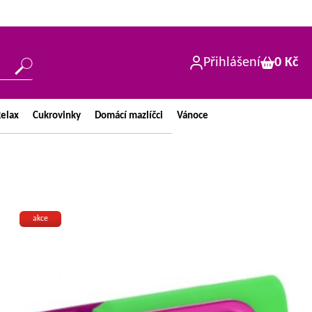
Přihlášení
0 Kč
elax
Cukrovinky
Domácí
mazlíčci
Vánoce
akce