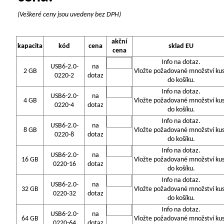
(Veškeré ceny jsou uvedeny bez DPH)
akční
kapacita
kód
cena
sklad EU
cena
Info na dotaz.
USB6-2.0-
na
2 GB
Vložte požadované množství ku
0220-2
dotaz
do košíku.
Info na dotaz.
USB6-2.0-
na
4 GB
Vložte požadované množství ku
0220-4
dotaz
do košíku.
Info na dotaz.
USB6-2.0-
na
8 GB
Vložte požadované množství ku
0220-8
dotaz
do košíku.
Info na dotaz.
USB6-2.0-
na
16 GB
Vložte požadované množství ku
0220-16
dotaz
do košíku.
Info na dotaz.
USB6-2.0-
na
32 GB
Vložte požadované množství ku
0220-32
dotaz
do košíku.
Info na dotaz.
USB6-2.0-
na
64 GB
Vložte požadované množství ku
0220-64
dotaz