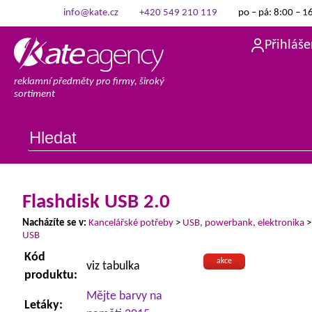
info@kate.cz
+420 549 210 119
po – pá: 8:00 – 1
Přihláše
reklamní předměty pro firmy, široký
sortiment
Flashdisk USB 2.0
Nacházíte se v:
Kancelářské potřeby
>
USB, powerbank, elektronika
USB
Kód
akce
viz tabulka
produktu:
Mějte barvy na
Letáky: