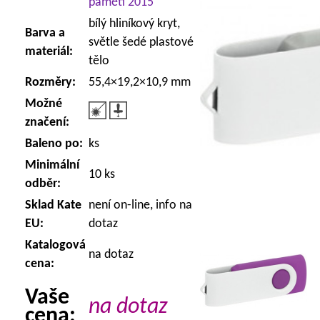
paměti 2015
bílý hliníkový kryt,
Barva a
světle šedé plastové
materiál:
tělo
Rozměry:
55,4×19,2×10,9 mm
Možné
značení:
Baleno po:
ks
Minimální
10 ks
odběr:
Sklad Kate
není on-line, info na
EU:
dotaz
Katalogová
na dotaz
cena:
Vaše
na dotaz
cena: