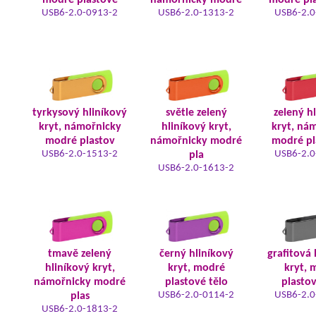
modré plastové
námořnicky modré
modré pla
USB6-2.0-0913-2
USB6-2.0-1313-2
USB6-2.0
tyrkysový hliníkový
světle zelený
zelený h
kryt, námořnicky
hliníkový kryt,
kryt, ná
modré plastov
námořnicky modré
modré pl
USB6-2.0-1513-2
USB6-2.0
pla
USB6-2.0-1613-2
tmavě zelený
černý hliníkový
grafitová 
hliníkový kryt,
kryt, modré
kryt, 
námořnicky modré
plastové tělo
plastov
USB6-2.0-0114-2
USB6-2.0
plas
USB6-2.0-1813-2