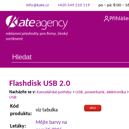
info@kate.cz
+420 549 210 119
po – pá: 8:00 – 1
Přihláše
reklamní předměty pro firmy, široký
sortiment
Flashdisk USB 2.0
Nacházíte se v:
Kancelářské potřeby
>
USB, powerbank, elektronika
USB
Kód
akce
viz tabulka
produktu:
Mějte barvy na
Letáky: