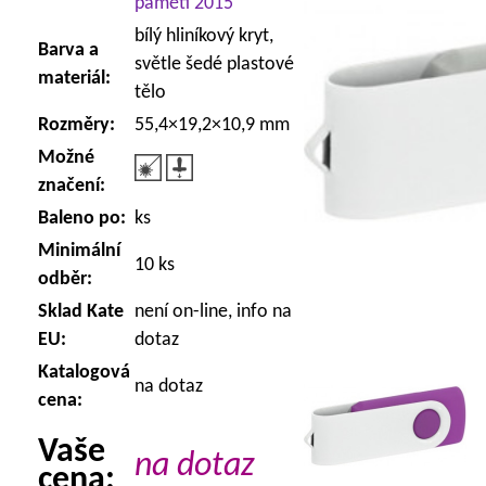
paměti 2015
bílý hliníkový kryt,
Barva a
světle šedé plastové
materiál:
tělo
Rozměry:
55,4×19,2×10,9 mm
Možné
značení:
Baleno po:
ks
Minimální
10 ks
odběr:
Sklad Kate
není on-line, info na
EU:
dotaz
Katalogová
na dotaz
cena:
Vaše
na dotaz
cena: