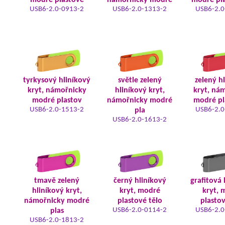
modré plastové
námořnicky modré
modré pla
USB6-2.0-0913-2
USB6-2.0-1313-2
USB6-2.0
tyrkysový hliníkový
světle zelený
zelený h
kryt, námořnicky
hliníkový kryt,
kryt, ná
modré plastov
námořnicky modré
modré pl
USB6-2.0-1513-2
USB6-2.0
pla
USB6-2.0-1613-2
tmavě zelený
černý hliníkový
grafitová 
hliníkový kryt,
kryt, modré
kryt, 
námořnicky modré
plastové tělo
plastov
USB6-2.0-0114-2
USB6-2.0
plas
USB6-2.0-1813-2