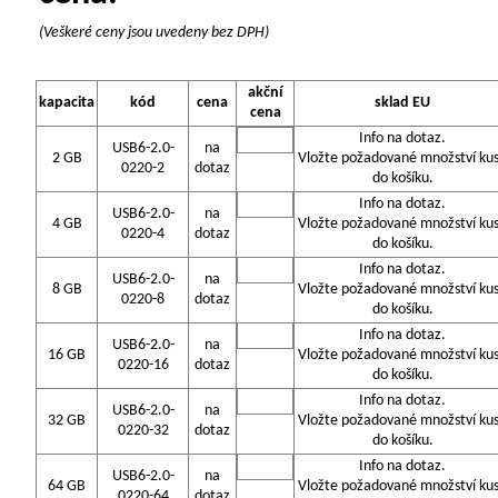
(Veškeré ceny jsou uvedeny bez DPH)
akční
kapacita
kód
cena
sklad EU
cena
Info na dotaz.
USB6-2.0-
na
2 GB
Vložte požadované množství ku
0220-2
dotaz
do košíku.
Info na dotaz.
USB6-2.0-
na
4 GB
Vložte požadované množství ku
0220-4
dotaz
do košíku.
Info na dotaz.
USB6-2.0-
na
8 GB
Vložte požadované množství ku
0220-8
dotaz
do košíku.
Info na dotaz.
USB6-2.0-
na
16 GB
Vložte požadované množství ku
0220-16
dotaz
do košíku.
Info na dotaz.
USB6-2.0-
na
32 GB
Vložte požadované množství ku
0220-32
dotaz
do košíku.
Info na dotaz.
USB6-2.0-
na
64 GB
Vložte požadované množství ku
0220-64
dotaz