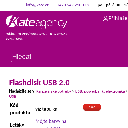
info@kate.cz
+420 549 210 119
po – pá: 8:00 – 1
Přihláše
reklamní předměty pro firmy, široký
sortiment
Flashdisk USB 2.0
Nacházíte se v:
Kancelářské potřeby
>
USB, powerbank, elektronika
USB
Kód
akce
viz tabulka
produktu:
Mějte barvy na
Letáky: