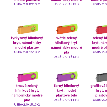
modré plastové
námořnicky modré
modré pla
USB6-2.0-0913-2
USB6-2.0-1313-2
USB6-2.0
tyrkysový hliníkový
světle zelený
zelený h
kryt, námořnicky
hliníkový kryt,
kryt, ná
modré plastov
námořnicky modré
modré pl
USB6-2.0-1513-2
USB6-2.0
pla
USB6-2.0-1613-2
tmavě zelený
černý hliníkový
grafitová 
hliníkový kryt,
kryt, modré
kryt, 
námořnicky modré
plastové tělo
plastov
USB6-2.0-0114-2
USB6-2.0
plas
USB6-2.0-1813-2