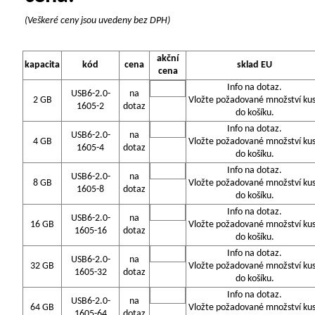
(Veškeré ceny jsou uvedeny bez DPH)
akční
kapacita
kód
cena
sklad EU
cena
Info na dotaz.
USB6-2.0-
na
2 GB
Vložte požadované množství ku
1605-2
dotaz
do košíku.
Info na dotaz.
USB6-2.0-
na
4 GB
Vložte požadované množství ku
1605-4
dotaz
do košíku.
Info na dotaz.
USB6-2.0-
na
8 GB
Vložte požadované množství ku
1605-8
dotaz
do košíku.
Info na dotaz.
USB6-2.0-
na
16 GB
Vložte požadované množství ku
1605-16
dotaz
do košíku.
Info na dotaz.
USB6-2.0-
na
32 GB
Vložte požadované množství ku
1605-32
dotaz
do košíku.
Info na dotaz.
USB6-2.0-
na
64 GB
Vložte požadované množství ku
1605-64
dotaz