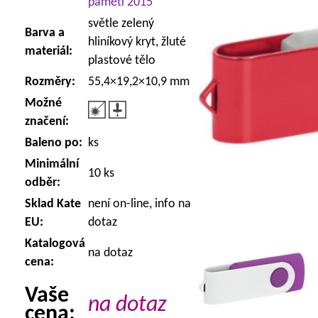
paměti 2015
světle zelený
Barva a
hliníkový kryt, žluté
materiál:
plastové tělo
Rozměry:
55,4×19,2×10,9 mm
Možné
značení:
Baleno po:
ks
Minimální
10 ks
odběr:
Sklad Kate
není on-line, info na
EU:
dotaz
Katalogová
na dotaz
cena:
Vaše
na dotaz
cena: