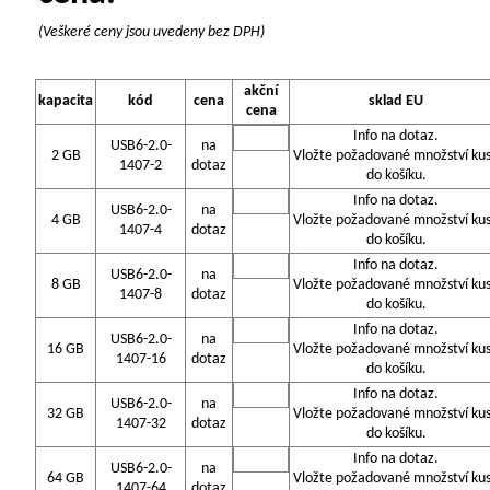
(Veškeré ceny jsou uvedeny bez DPH)
akční
kapacita
kód
cena
sklad EU
cena
Info na dotaz.
USB6-2.0-
na
2 GB
Vložte požadované množství ku
1407-2
dotaz
do košíku.
Info na dotaz.
USB6-2.0-
na
4 GB
Vložte požadované množství ku
1407-4
dotaz
do košíku.
Info na dotaz.
USB6-2.0-
na
8 GB
Vložte požadované množství ku
1407-8
dotaz
do košíku.
Info na dotaz.
USB6-2.0-
na
16 GB
Vložte požadované množství ku
1407-16
dotaz
do košíku.
Info na dotaz.
USB6-2.0-
na
32 GB
Vložte požadované množství ku
1407-32
dotaz
do košíku.
Info na dotaz.
USB6-2.0-
na
64 GB
Vložte požadované množství ku
1407-64
dotaz