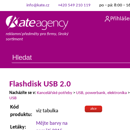
info@kate.cz
+420 549 210 119
po – pá: 8:00 – 1
Přihláše
reklamní předměty pro firmy, široký
sortiment
Flashdisk USB 2.0
Nacházíte se v:
Kancelářské potřeby
>
USB, powerbank, elektronika
USB
Kód
akce
viz tabulka
produktu:
Mějte barvy na
Letáky: