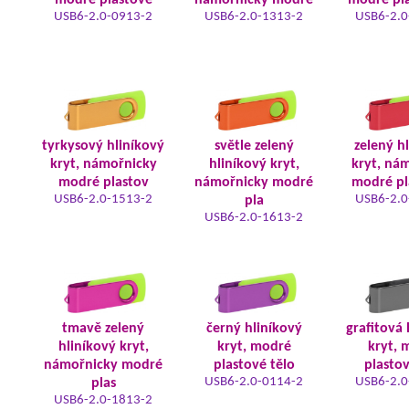
modré plastové
námořnicky modré
modré pla
USB6-2.0-0913-2
USB6-2.0-1313-2
USB6-2.0
tyrkysový hliníkový
světle zelený
zelený h
kryt, námořnicky
hliníkový kryt,
kryt, ná
modré plastov
námořnicky modré
modré pl
USB6-2.0-1513-2
USB6-2.0
pla
USB6-2.0-1613-2
tmavě zelený
černý hliníkový
grafitová 
hliníkový kryt,
kryt, modré
kryt, 
námořnicky modré
plastové tělo
plastov
USB6-2.0-0114-2
USB6-2.0
plas
USB6-2.0-1813-2