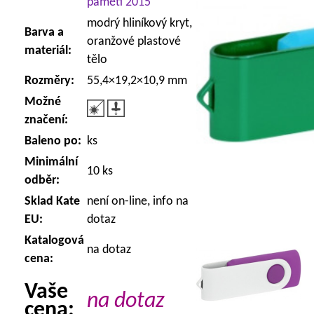
paměti 2015
modrý hliníkový kryt,
Barva a
oranžové plastové
materiál:
tělo
Rozměry:
55,4×19,2×10,9 mm
Možné
značení:
Baleno po:
ks
Minimální
10 ks
odběr:
Sklad Kate
není on-line, info na
EU:
dotaz
Katalogová
na dotaz
cena:
Vaše
na dotaz
cena: