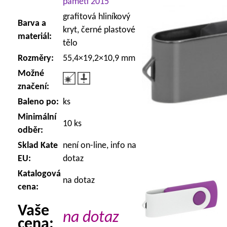
paměti 2015
grafitová hliníkový
Barva a
kryt, černé plastové
materiál:
tělo
Rozměry:
55,4×19,2×10,9 mm
Možné
značení:
Baleno po:
ks
Minimální
10 ks
odběr:
Sklad Kate
není on-line, info na
EU:
dotaz
Katalogová
na dotaz
cena:
Vaše
na dotaz
cena: