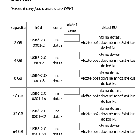
(Veškeré ceny jsou uvedeny bez DPH)
akční
kapacita
kód
cena
sklad EU
cena
Info na dotaz.
USB6-2.0-
na
2 GB
Vložte požadované množství ku
0301-2
dotaz
do košíku.
Info na dotaz.
USB6-2.0-
na
4 GB
Vložte požadované množství ku
0301-4
dotaz
do košíku.
Info na dotaz.
USB6-2.0-
na
8 GB
Vložte požadované množství ku
0301-8
dotaz
do košíku.
Info na dotaz.
USB6-2.0-
na
16 GB
Vložte požadované množství ku
0301-16
dotaz
do košíku.
Info na dotaz.
USB6-2.0-
na
32 GB
Vložte požadované množství ku
0301-32
dotaz
do košíku.
Info na dotaz.
USB6-2.0-
na
64 GB
Vložte požadované množství ku
0301-64
dotaz