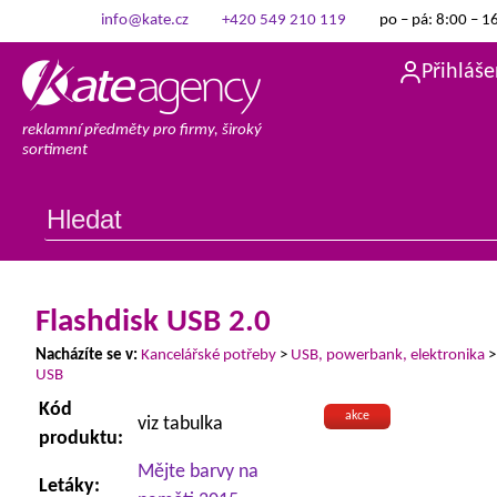
info@kate.cz
+420 549 210 119
po – pá: 8:00 – 1
Přihláše
reklamní předměty pro firmy, široký
sortiment
Flashdisk USB 2.0
Nacházíte se v:
Kancelářské potřeby
>
USB, powerbank, elektronika
USB
Kód
akce
viz tabulka
produktu:
Mějte barvy na
Letáky: