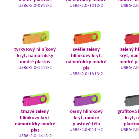
modré plastové
námořnicky modré
modré pla
USB6-2.0-0913-2
USB6-2.0-1313-2
USB6-2.0
tyrkysový hliníkový
světle zelený
zelený h
kryt, námořnicky
hliníkový kryt,
kryt, ná
modré plastov
námořnicky modré
modré pl
USB6-2.0-1513-2
USB6-2.0
pla
USB6-2.0-1613-2
tmavě zelený
černý hliníkový
grafitová 
hliníkový kryt,
kryt, modré
kryt, 
námořnicky modré
plastové tělo
plastov
USB6-2.0-0114-2
USB6-2.0
plas
USB6-2.0-1813-2