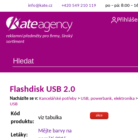
info@kate.cz
+420 549 210 119
po – pá: 8:00 – 1
Přihláše
reklamní předměty pro firmy, široký
sortiment
Flashdisk USB 2.0
Nacházíte se v:
Kancelářské potřeby
>
USB, powerbank, elektronika
USB
Kód
akce
viz tabulka
produktu:
Mějte barvy na
Letáky: