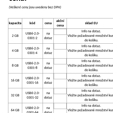
(Veškeré ceny jsou uvedeny bez DPH)
akční
kapacita
kód
cena
sklad EU
cena
Info na dotaz.
USB6-2.0-
na
2 GB
Vložte požadované množství ku
0301-2
dotaz
do košíku.
Info na dotaz.
USB6-2.0-
na
4 GB
Vložte požadované množství ku
0301-4
dotaz
do košíku.
Info na dotaz.
USB6-2.0-
na
8 GB
Vložte požadované množství ku
0301-8
dotaz
do košíku.
Info na dotaz.
USB6-2.0-
na
16 GB
Vložte požadované množství ku
0301-16
dotaz
do košíku.
Info na dotaz.
USB6-2.0-
na
32 GB
Vložte požadované množství ku
0301-32
dotaz
do košíku.
Info na dotaz.
USB6-2.0-
na
64 GB
Vložte požadované množství ku
0301-64
dotaz