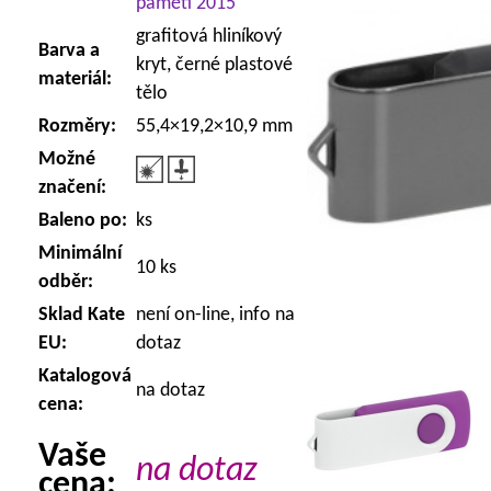
paměti 2015
grafitová hliníkový
Barva a
kryt, černé plastové
materiál:
tělo
Rozměry:
55,4×19,2×10,9 mm
Možné
značení:
Baleno po:
ks
Minimální
10 ks
odběr:
Sklad Kate
není on-line, info na
EU:
dotaz
Katalogová
na dotaz
cena:
Vaše
na dotaz
cena: