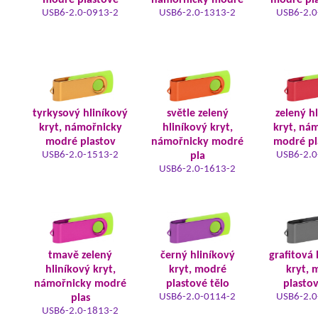
modré plastové
námořnicky modré
modré pla
USB6-2.0-0913-2
USB6-2.0-1313-2
USB6-2.0
tyrkysový hliníkový
světle zelený
zelený h
kryt, námořnicky
hliníkový kryt,
kryt, ná
modré plastov
námořnicky modré
modré pl
USB6-2.0-1513-2
USB6-2.0
pla
USB6-2.0-1613-2
tmavě zelený
černý hliníkový
grafitová 
hliníkový kryt,
kryt, modré
kryt, 
námořnicky modré
plastové tělo
plastov
USB6-2.0-0114-2
USB6-2.0
plas
USB6-2.0-1813-2