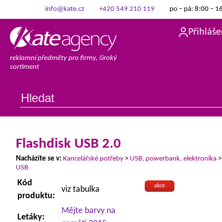
info@kate.cz
+420 549 210 119
po – pá: 8:00 – 1
Přihláše
reklamní předměty pro firmy, široký
sortiment
Flashdisk USB 2.0
Nacházíte se v:
Kancelářské potřeby
>
USB, powerbank, elektronika
USB
Kód
akce
viz tabulka
produktu:
Mějte barvy na
Letáky: