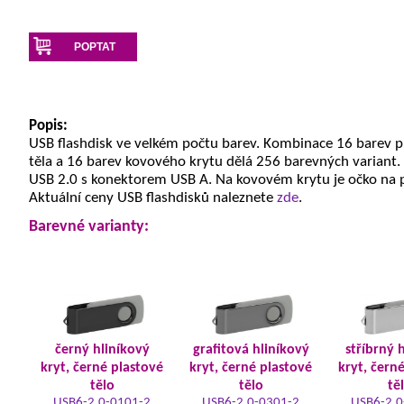
POPTAT
Popis:
USB flashdisk ve velkém počtu barev. Kombinace 16 barev 
těla a 16 barev kovového krytu dělá 256 barevných variant.
USB 2.0 s konektorem USB A. Na kovovém krytu je očko na 
Aktuální ceny USB flashdisků naleznete
zde
.
Barevné varianty:
černý hliníkový
grafitová hliníkový
stříbrný 
kryt, černé plastové
kryt, černé plastové
kryt, čern
tělo
tělo
tě
USB6-2.0-0101-2
USB6-2.0-0301-2
USB6-2.0