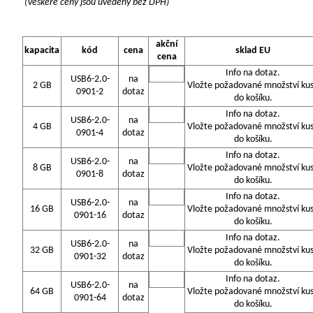
(Veškeré ceny jsou uvedeny bez DPH)
akční
kapacita
kód
cena
sklad EU
cena
Info na dotaz.
USB6-2.0-
na
2 GB
Vložte požadované množství ku
0901-2
dotaz
do košíku.
Info na dotaz.
USB6-2.0-
na
4 GB
Vložte požadované množství ku
0901-4
dotaz
do košíku.
Info na dotaz.
USB6-2.0-
na
8 GB
Vložte požadované množství ku
0901-8
dotaz
do košíku.
Info na dotaz.
USB6-2.0-
na
16 GB
Vložte požadované množství ku
0901-16
dotaz
do košíku.
Info na dotaz.
USB6-2.0-
na
32 GB
Vložte požadované množství ku
0901-32
dotaz
do košíku.
Info na dotaz.
USB6-2.0-
na
64 GB
Vložte požadované množství ku
0901-64
dotaz
do košíku.