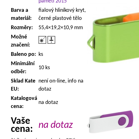
paměti 2015
Barva a
fialový hliníkový kryt,
materiál:
černé plastové tělo
Rozměry:
55,4×19,2×10,9 mm
Možné
značení:
Baleno po:
ks
Minimální
10 ks
odběr:
Sklad Kate
není on-line, info na
EU:
dotaz
Katalogová
na dotaz
cena:
Vaše
na dotaz
cena: