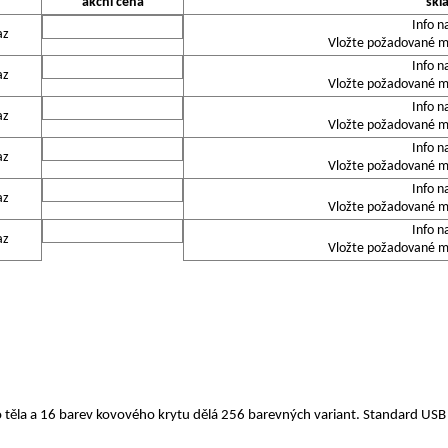
akční cena
skl
Info n
az
Vložte požadované mn
Info n
az
Vložte požadované mn
Info n
az
Vložte požadované mn
Info n
az
Vložte požadované mn
Info n
az
Vložte požadované mn
Info n
az
Vložte požadované mn
 těla a 16 barev kovového krytu dělá 256 barevných variant. Standard US