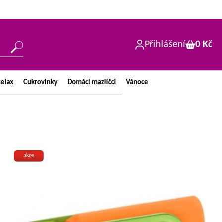
Přihlášení
0 Kč
elax
Cukrovinky
Domácí
mazlíčci
Vánoce
akce