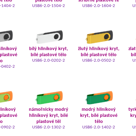
é tělo
plastové tělo
stříbrné plastové tě
-1404-2
USB6-2.0-1504-2
USB6-2.0-1604-2
U
hliníkový
bílý hliníkový kryt,
žlutý hliníkový kryt,
zla
 plastové
bílé plastové tělo
bílé plastové tělo
bí
USB6-2.0-0202-2
USB6-2.0-0502-2
U
lo
-0402-2
liníkový
námořnicky modrý
modrý hliníkový
tyr
 plastové
hliníkový kryt, bílé
kryt, bílé plastové
kry
lo
plastové těl
tělo
-0902-2
USB6-2.0-1302-2
USB6-2.0-1402-2
U