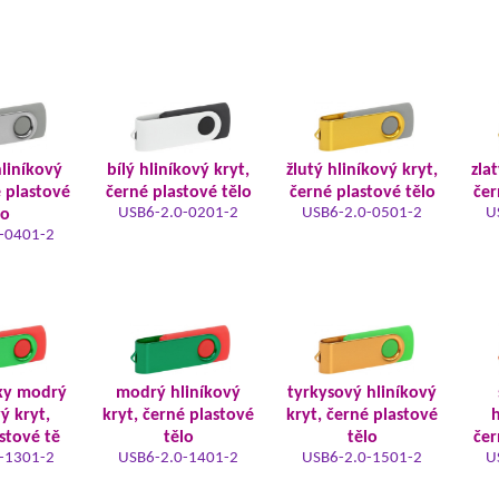
hliníkový
bílý hliníkový kryt,
žlutý hliníkový kryt,
zla
é plastové
černé plastové tělo
černé plastové tělo
čer
USB6-2.0-0201-2
USB6-2.0-0501-2
U
lo
-0401-2
ky modrý
modrý hliníkový
tyrkysový hliníkový
ý kryt,
kryt, černé plastové
kryt, černé plastové
h
stové tě
tělo
tělo
čer
-1301-2
USB6-2.0-1401-2
USB6-2.0-1501-2
U