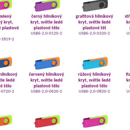
zelený
černý hliníkový
grafitová hliníkový
st
ý kryt,
kryt, světle šedé
kryt, světle šedé
kr
 plastové
plastové tělo
plastové těl
USB6-2.0-0120-2
USB6-2.0-0320-2
U
-1819-2
hliníkový
červený hliníkový
růžový hliníkový
fi
tle šedé
kryt, světle šedé
kryt, světle šedé
kr
é tělo
plastové tělo
plastové tělo
-0720-2
USB6-2.0-0620-2
USB6-2.0-0820-2
U