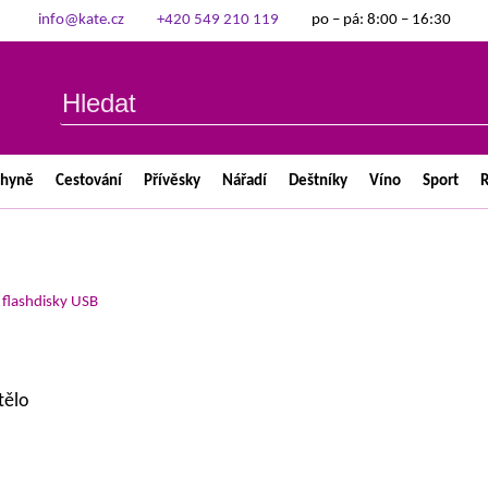
info@kate.cz
+420 549 210 119
po – pá: 8:00 – 16:30
chyně
Cestování
Přívěsky
Nářadí
Deštníky
Víno
Sport
R
>
flashdisky USB
tělo