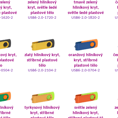
zelený
zelený hliníkový
tmavě zelený
č
ý kryt,
kryt, světle šedé
hliníkový kryt,
é plastové
plastové tělo
světle šedé plastové
-1620-2
USB6-2.0-1720-2
USB6-2.0-1820-2
U
kový kryt,
zlatý hliníkový kryt,
oranžový hliníkový
če
plastové
stříbrné plastové
kryt, stříbrné
lo
tělo
plastové tělo
-0504-2
USB6-2.0-2104-2
USB6-2.0-0704-2
U
iníkový
tyrkysový hliníkový
světle zelený
z
tříbrné
kryt, stříbrné
hliníkový kryt,