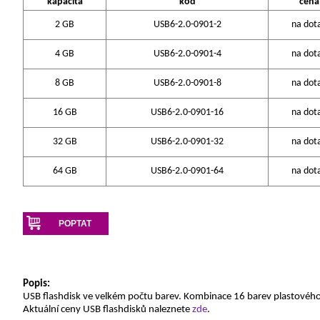
kapacita
kód
cena
2 GB
USB6-2.0-0901-2
na dot
4 GB
USB6-2.0-0901-4
na dot
8 GB
USB6-2.0-0901-8
na dot
16 GB
USB6-2.0-0901-16
na dot
32 GB
USB6-2.0-0901-32
na dot
64 GB
USB6-2.0-0901-64
na dot
POPTAT
Popis:
USB flashdisk ve velkém počtu barev. Kombinace 16 barev plastového
Aktuální ceny USB flashdisků naleznete
zde
.