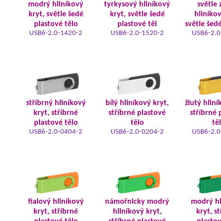
modrý hliníkový
tyrkysový hliníkový
světle 
kryt, světle šedé
kryt, světle šedé
hliníkov
plastové tělo
plastové těl
světle šed
USB6-2.0-1420-2
USB6-2.0-1520-2
USB6-2.0
stříbrný hliníkový
bílý hliníkový kryt,
žlutý hliní
kryt, stříbrné
stříbrné plastové
stříbrné 
plastové tělo
tělo
tě
USB6-2.0-0404-2
USB6-2.0-0204-2
USB6-2.0
fialový hliníkový
námořnicky modrý
modrý hl
kryt, stříbrné
hliníkový kryt,
kryt, s