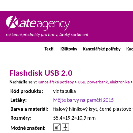
reklamní předměty pro firmy, široký sortiment
Textil
Kšiltovky
Kancelářské
potřeby
Ku
Flashdisk USB 2.0
Nacházíte se v:
Kancelářské potřeby
>
USB, powerbank, elektronika
Kód produktu:
viz tabulka
Letáky:
Mějte barvy na paměti 2015
Barva a materiál:
fialový hliníkový kryt, černé plastové 
Rozměry:
55,4×19,2×10,9 mm
Možné značení: