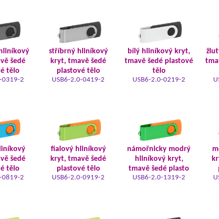
hliníkový
stříbrný hliníkový
bílý hliníkový kryt,
žlut
avě šedé
kryt, tmavě šedé
tmavě šedé plastové
tma
é tělo
plastové tělo
tělo
-0319-2
USB6-2.0-0419-2
USB6-2.0-0219-2
U
liníkový
fialový hliníkový
námořnicky modrý
m
avě šedé
kryt, tmavě šedé
hliníkový kryt,
kr
é tělo
plastové tělo
tmavě šedé plasto
-0819-2
USB6-2.0-0919-2
USB6-2.0-1319-2
U