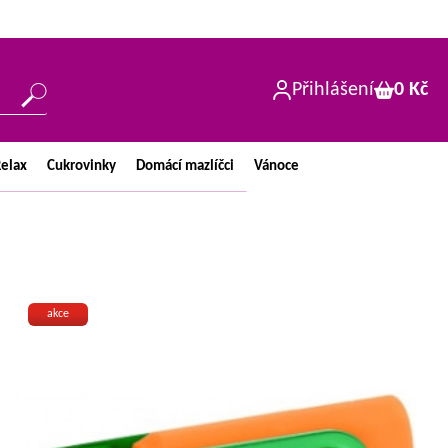
Přihlášení
0 Kč
elax
Cukrovinky
Domácí
mazlíčci
Vánoce
akce