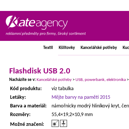
reklamní předměty pro firmy, široký sortiment
Textil
Kšiltovky
Kancelářské
potřeby
Ku
Flashdisk USB 2.0
Nacházíte se v:
Kancelářské potřeby
>
USB, powerbank, elektronika
Kód produktu:
viz tabulka
Letáky:
Mějte barvy na paměti 2015
Barva a materiál:
námořnicky modrý hliníkový kryt, čer
Rozměry:
55,4×19,2×10,9 mm
Možné značení: