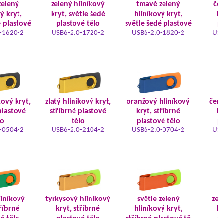
zelený
zelený hliníkový
tmavě zelený
č
ý kryt,
kryt, světle šedé
hliníkový kryt,
é plastové
plastové tělo
světle šedé plastové
-1620-2
USB6-2.0-1720-2
USB6-2.0-1820-2
U
kový kryt,
zlatý hliníkový kryt,
oranžový hliníkový
če
plastové
stříbrné plastové
kryt, stříbrné
lo
tělo
plastové tělo
-0504-2
USB6-2.0-2104-2
USB6-2.0-0704-2
U
iníkový
tyrkysový hliníkový
světle zelený
z
tříbrné
kryt, stříbrné
hliníkový kryt,