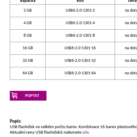
kapacita
kód
cena
2 GB
USB6-2.0-1301-2
na dot
4 GB
USB6-2.0-1301-4
na dot
8 GB
USB6-2.0-1301-8
na dot
16 GB
USB6-2.0-1301-16
na dot
32 GB
USB6-2.0-1301-32
na dot
64 GB
USB6-2.0-1301-64
na dot
POPTAT
Popis:
USB flashdisk ve velkém počtu barev. Kombinace 16 barev plastového
Aktuální ceny USB flashdisků naleznete
zde
.