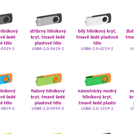
hliníkový
stříbrný hliníkový
bílý hliníkový kryt,
žlut
avě šedé
kryt, tmavě šedé
tmavě šedé plastové
tma
é tělo
plastové tělo
tělo
-0319-2
USB6-2.0-0419-2
USB6-2.0-0219-2
U
liníkový
fialový hliníkový
námořnicky modrý
m
avě šedé
kryt, tmavě šedé
hliníkový kryt,
kr
é tělo
plastové tělo
tmavě šedé plasto
-0819-2
USB6-2.0-0919-2
USB6-2.0-1319-2
U