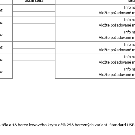
akční cena
skl
Info n
az
Vložte požadované mn
Info n
az
Vložte požadované mn
Info n
az
Vložte požadované mn
Info n
az
Vložte požadované mn
Info n
az
Vložte požadované mn
Info n
az
Vložte požadované mn
 těla a 16 barev kovového krytu dělá 256 barevných variant. Standard US