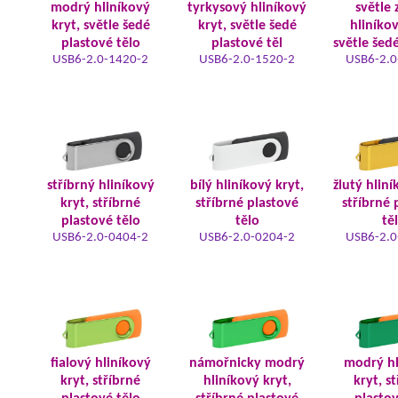
modrý hliníkový
tyrkysový hliníkový
světle 
kryt, světle šedé
kryt, světle šedé
hliníkov
plastové tělo
plastové těl
světle šed
USB6-2.0-1420-2
USB6-2.0-1520-2
USB6-2.0
stříbrný hliníkový
bílý hliníkový kryt,
žlutý hliní
kryt, stříbrné
stříbrné plastové
stříbrné 
plastové tělo
tělo
tě
USB6-2.0-0404-2
USB6-2.0-0204-2
USB6-2.0
fialový hliníkový
námořnicky modrý
modrý hl
kryt, stříbrné
hliníkový kryt,
kryt, s