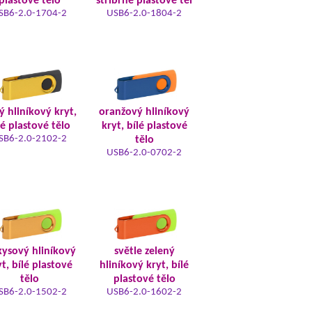
plastové tělo
stříbrné plastové těl
SB6-2.0-1704-2
USB6-2.0-1804-2
tý hliníkový kryt,
oranžový hliníkový
lé plastové tělo
kryt, bílé plastové
SB6-2.0-2102-2
tělo
USB6-2.0-0702-2
kysový hliníkový
světle zelený
t, bílé plastové
hliníkový kryt, bílé
tělo
plastové tělo
SB6-2.0-1502-2
USB6-2.0-1602-2