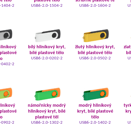
é tělo
plastové tělo
stříbrné plastové tě
-1404-2
USB6-2.0-1504-2
USB6-2.0-1604-2
U
hliníkový
bílý hliníkový kryt,
žlutý hliníkový kryt,
zla
 plastové
bílé plastové tělo
bílé plastové tělo
bí
USB6-2.0-0202-2
USB6-2.0-0502-2
U
lo
-0402-2
liníkový
námořnicky modrý
modrý hliníkový
tyr
 plastové
hliníkový kryt, bílé
kryt, bílé plastové
kry
lo
plastové těl
tělo
-0902-2
USB6-2.0-1302-2
USB6-2.0-1402-2
U