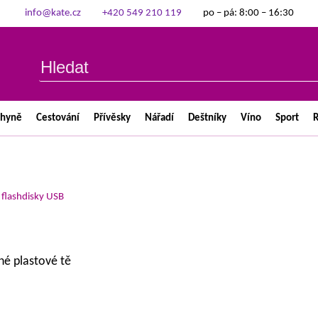
info@kate.cz
+420 549 210 119
po – pá: 8:00 – 16:30
chyně
Cestování
Přívěsky
Nářadí
Deštníky
Víno
Sport
R
>
flashdisky USB
né plastové tě